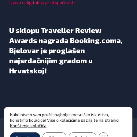
Izjava o digitalnoj pristupačnosti
U sklopu Traveller Review
Awards nagrada Booking.coma,
Bjelovar je proglašen
najsrdačnijim gradom u
Hrvatskoj!
Kako bismo vam pružili najbolje korisničko iskustvo,
koristimo kolačiće! Više o kolačićima saznajte na stranici
Korištenje kolačića
.
Close GDPR Cooki