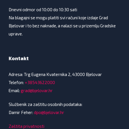
Dnevni odmor od 10:00 do 10:30 sati
Na blagajni se mogu platiti svi računi koje izdaje Grad
Bjelovar i to bez naknade, a nalazi se u prizemlju Gradske
uprave.
Kontakt
Adresa: Trg Eugena Kvaternika 2, 43000 Bjelovar
Telefon:
+38543622000
Email:
grad@bjelovar.hr
Službenik za zaštitu osobnih podataka:
Damir Feher:
dpo@bjelovar.hr
Zaštita privatnosti