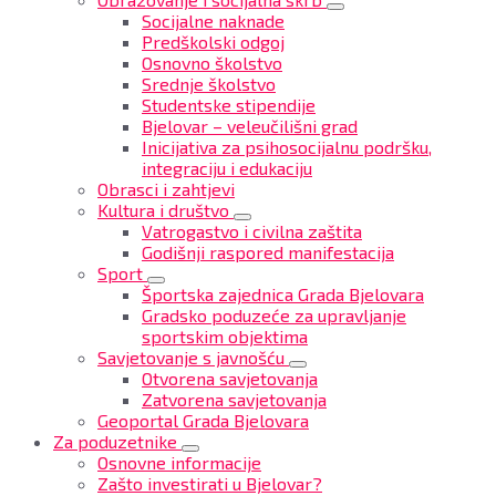
Socijalne naknade
Predškolski odgoj
Osnovno školstvo
Srednje školstvo
Studentske stipendije
Bjelovar – veleučilišni grad
Inicijativa za psihosocijalnu podršku,
integraciju i edukaciju
Obrasci i zahtjevi
Kultura i društvo
Vatrogastvo i civilna zaštita
Godišnji raspored manifestacija
Sport
Športska zajednica Grada Bjelovara
Gradsko poduzeće za upravljanje
sportskim objektima
Savjetovanje s javnošću
Otvorena savjetovanja
Zatvorena savjetovanja
Geoportal Grada Bjelovara
Za poduzetnike
Osnovne informacije
Zašto investirati u Bjelovar?