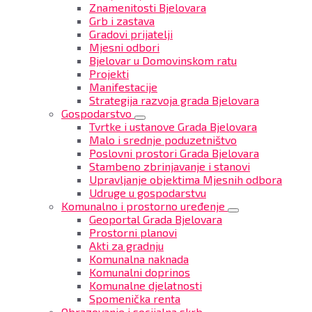
Znamenitosti Bjelovara
Grb i zastava
Gradovi prijatelji
Mjesni odbori
Bjelovar u Domovinskom ratu
Projekti
Manifestacije
Strategija razvoja grada Bjelovara
Gospodarstvo
Tvrtke i ustanove Grada Bjelovara
Malo i srednje poduzetništvo
Poslovni prostori Grada Bjelovara
Stambeno zbrinjavanje i stanovi
Upravljanje objektima Mjesnih odbora
Udruge u gospodarstvu
Komunalno i prostorno uređenje
Geoportal Grada Bjelovara
Prostorni planovi
Akti za gradnju
Komunalna naknada
Komunalni doprinos
Komunalne djelatnosti
Spomenička renta
Obrazovanje i socijalna skrb