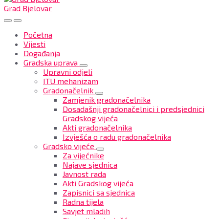
Grad Bjelovar
Početna
Vijesti
Događanja
Gradska uprava
Upravni odjeli
ITU mehanizam
Gradonačelnik
Zamjenik gradonačelnika
Dosadašnji gradonačelnici i predsjednici
Gradskog vijeća
Akti gradonačelnika
Izvješća o radu gradonačelnika
Gradsko vijeće
Za vijećnike
Najave sjednica
Javnost rada
Akti Gradskog vijeća
Zapisnici sa sjednica
Radna tijela
Savjet mladih