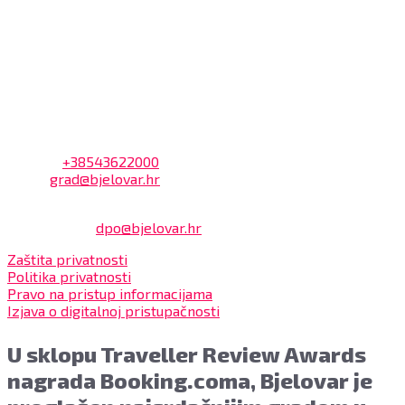
Dnevni odmor od 10:00 do 10:30 sati
Na blagajni se mogu platiti svi računi koje izdaje Grad
Bjelovar i to bez naknade, a nalazi se u prizemlju Gradske
uprave.
Kontakt
Adresa: Trg Eugena Kvaternika 2, 43000 Bjelovar
Telefon:
+38543622000
Email:
grad@bjelovar.hr
Službenik za zaštitu osobnih podataka:
Damir Feher:
dpo@bjelovar.hr
Zaštita privatnosti
Politika privatnosti
Pravo na pristup informacijama
Izjava o digitalnoj pristupačnosti
U sklopu Traveller Review Awards
nagrada Booking.coma, Bjelovar je