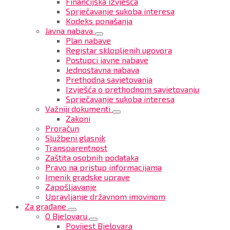
Financijska izvješća
Sprječavanje sukoba interesa
Kodeks ponašanja
Javna nabava
Plan nabave
Registar sklopljenih ugovora
Postupci javne nabave
Jednostavna nabava
Prethodna savjetovanja
Izvješća o prethodnom savjetovanju
Sprječavanje sukoba interesa
Važniji dokumenti
Zakoni
Proračun
Službeni glasnik
Transparentnost
Zaštita osobnih podataka
Pravo na pristup informacijama
Imenik gradske uprave
Zapošljavanje
Upravljanje državnom imovinom
Za građane
O Bjelovaru
Povijest Bjelovara