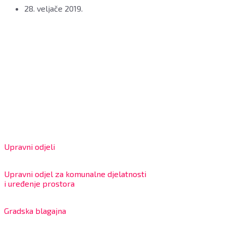
28. veljače 2019.
Grad Bjelovar
OIB: 18970641692
Matični broj: 02562154
IBAN: HR4324020061802400001
Radno vrijeme za stranke
Upravni odjeli
8:00 – 13:00 sati
Upravni odjel za komunalne djelatnosti
i uređenje prostora
7:30 – 12:00 sati
Gradska blagajna
7:30 – 14:00 sati (utorkom i četvrtkom)