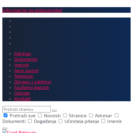
Informacije za poduzetnike!
Adresar
Dokumenti
Imenik
Javni pozivi
Natječaji
Obrasci i zahtjevi
Službeni glasnik
Udruge
Kontakt
Pretraga
Pretraži sve
Novosti
Stranice
Adresar
Dokumenti
Događanja
Učestala pitanja
Imenik