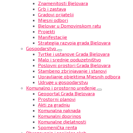
Znamenitosti Bjelovara
Grb i zastava
Gradovi prijatelji
Mjesni odbori
Bjelovar u Domovinskom ratu
Projekti
Manifestacije
Strategija razvoja grada Bjelovara
Gospodarstvo
Tvrtke i ustanove Grada Bjelovara
Malo i srednje poduzetništvo
Poslovni prostori Grada Bjelovara
Stambeno zbrinjavanje i stanovi
Upravljanje objektima Mjesnih odbora
Udruge u gospodarstvu
Komunalno i prostorno uređenje
Geoportal Grada Bjelovara
Prostorni planovi
Akti za gradnju
Komunalna naknada
Komunalni doprinos
Komunalne djelatnosti
Spomenička renta
Obrazovanje i socijalna skrb