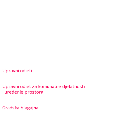
Grad Bjelovar
OIB: 18970641692
Matični broj: 02562154
IBAN: HR4324020061802400001
Radno vrijeme za stranke
Upravni odjeli
8:00 – 13:00 sati
Upravni odjel za komunalne djelatnosti
i uređenje prostora
7:30 – 12:00 sati
Gradska blagajna
7:30 – 14:00 sati (utorkom i četvrtkom)
Dnevni odmor od 10:00 do 10:30 sati
Na blagajni se mogu platiti svi računi koje izdaje Grad