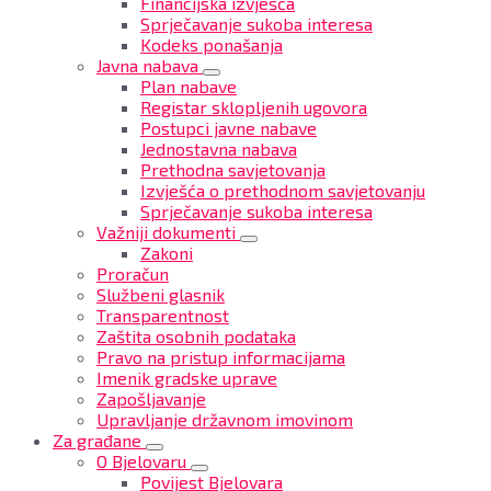
Financijska izvješća
Sprječavanje sukoba interesa
Kodeks ponašanja
Javna nabava
Plan nabave
Registar sklopljenih ugovora
Postupci javne nabave
Jednostavna nabava
Prethodna savjetovanja
Izvješća o prethodnom savjetovanju
Sprječavanje sukoba interesa
Važniji dokumenti
Zakoni
Proračun
Službeni glasnik
Transparentnost
Zaštita osobnih podataka
Pravo na pristup informacijama
Imenik gradske uprave
Zapošljavanje
Upravljanje državnom imovinom
Za građane
O Bjelovaru
Povijest Bjelovara