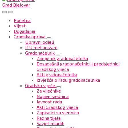
Grad Bjelovar
Početna
Vijesti
Događanja
Gradska uprava
Upravni odjeli
ITU mehanizam
Gradonačelnik
Zamjenik gradonačelnika
Dosadašnji gradonačelnici i predsjednici
Gradskog vijeća
Akti gradonačelnika
Izvješća o radu gradonačelnika
Gradsko vijeće
Za vijećnike
Najave sjednica
Javnost rada
Akti Gradskog vijeća
Zapisnici sa sjednica
Radna tijela
Savjet mladih