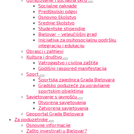
Socijalne naknade
Predškolski odgoj
Osnovno školstvo
Srednje školstvo
Studentske stipendije
Bjelovar – veleučilišni grad
Inicijativa za psihosocijalnu podršku,
integraciju i edukaciju
Obrasci i zahtjevi
Kultura i društvo
Vatrogastvo i civilna zaštita
Godišnji raspored manifestacija
Sport
Športska zajednica Grada Bjelovara
Gradsko poduzeće za upravljanje
sportskim objektima
Savjetovanje s javnošću
Otvorena savjetovanja
Zatvorena savjetovanja
Geoportal Grada Bjelovara
Za poduzetnike
Osnovne informacije
Zašto investirati u Bjelovar?