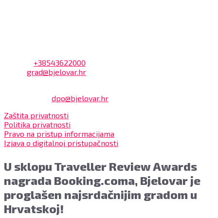
Bjelovar i to bez naknade, a nalazi se u prizemlju Gradske
uprave.
Kontakt
Adresa: Trg Eugena Kvaternika 2, 43000 Bjelovar
Telefon:
+38543622000
Email:
grad@bjelovar.hr
Službenik za zaštitu osobnih podataka:
Damir Feher:
dpo@bjelovar.hr
Zaštita privatnosti
Politika privatnosti
Pravo na pristup informacijama
Izjava o digitalnoj pristupačnosti
U sklopu Traveller Review Awards
nagrada Booking.coma, Bjelovar je
proglašen najsrdačnijim gradom u
Hrvatskoj!