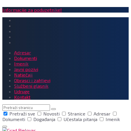
Informacije za poduzetnike!
Adresar
Dokumenti
Imenik
Javni pozivi
Natječaji
Obrasci i zahtjevi
Službeni glasnik
Udruge
Kontakt
Pretraga
Pretraži sve
Novosti
Stranice
Adresar
Dokumenti
Događanja
Učestala pitanja
Imenik