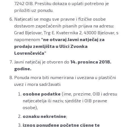
7242 OIB. Presliku dokaza o uplati potrebno je
priložiti uz ponudu.
Natjecati se mogu sve pravne i fizičke osobe
dostavom zapečaćenih pisanih prijava na adresu:
Grad Bjelovar, Trg E. Kvaternika 2, 43000 Bjelovar, s
napomenom
“ne otvaraj Javni natječaj za
prodaju zemljišta u Ulici Zvonka
Lovrenčevića”
Javni natječaj je otvoren do
14. prosinca 2018.
godine.
Ponuda mora biti numerirana i uvezana u plastični
uvez i mora sadržavati:
osobne podatke
(ime, prezime, OIB i adresu
natjecatelja ili naziv, sjedište i OIB pravne
osobe),
oznaku nekretnine
;
iznos ponuđene početne cijene te