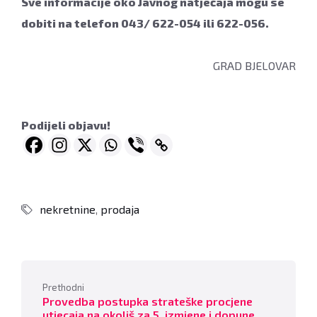
Sve informacije oko Javnog natječaja mogu se
dobiti na telefon 043/ 622-054 ili 622-056.
GRAD BJELOVAR
Podijeli objavu!
nekretnine
,
prodaja
Prethodni
Provedba postupka strateške procjene
utjecaja na okoliš za 5. izmjene i dopune