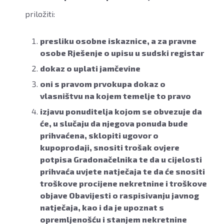
priložiti:
presliku osobne iskaznice, a za pravne
osobe Rješenje o upisu u sudski registar
dokaz o uplati jamčevine
oni s pravom prvokupa dokaz o
vlasništvu na kojem temelje to pravo
izjavu ponuditelja kojom se obvezuje da
će, u slučaju da njegova ponuda bude
prihvaćena, sklopiti ugovor o
kupoprodaji, snositi trošak ovjere
potpisa Gradonačelnika te da u cijelosti
prihvaća uvjete natječaja te da će snositi
troškove procijene nekretnine i troškove
objave Obavijesti o raspisivanju javnog
natječaja, kao i da je upoznat s
opremljenošću i stanjem nekretnine