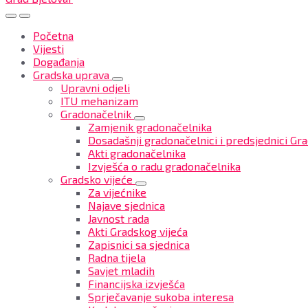
Početna
Vijesti
Događanja
Gradska uprava
Upravni odjeli
ITU mehanizam
Gradonačelnik
Zamjenik gradonačelnika
Dosadašnji gradonačelnici i predsjednici Gra
Akti gradonačelnika
Izvješća o radu gradonačelnika
Gradsko vijeće
Za vijećnike
Najave sjednica
Javnost rada
Akti Gradskog vijeća
Zapisnici sa sjednica
Radna tijela
Savjet mladih
Financijska izvješća
Sprječavanje sukoba interesa