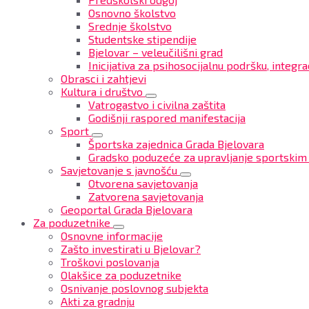
Osnovno školstvo
Srednje školstvo
Studentske stipendije
Bjelovar – veleučilišni grad
Inicijativa za psihosocijalnu podršku, integrac
Obrasci i zahtjevi
Kultura i društvo
Vatrogastvo i civilna zaštita
Godišnji raspored manifestacija
Sport
Športska zajednica Grada Bjelovara
Gradsko poduzeće za upravljanje sportskim
Savjetovanje s javnošću
Otvorena savjetovanja
Zatvorena savjetovanja
Geoportal Grada Bjelovara
Za poduzetnike
Osnovne informacije
Zašto investirati u Bjelovar?
Troškovi poslovanja
Olakšice za poduzetnike
Osnivanje poslovnog subjekta
Akti za gradnju