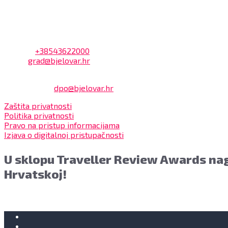
Na blagajni se mogu platiti svi računi koje izdaje Grad Bjelov
Kontakt
Adresa: Trg Eugena Kvaternika 2, 43000 Bjelovar
Telefon:
+38543622000
Email:
grad@bjelovar.hr
Službenik za zaštitu osobnih podataka:
Damir Feher:
dpo@bjelovar.hr
Zaštita privatnosti
Politika privatnosti
Pravo na pristup informacijama
Izjava o digitalnoj pristupačnosti
U sklopu Traveller Review Awards nag
Hrvatskoj!