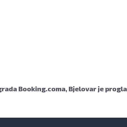
ar i to bez naknade, a nalazi se u prizemlju Gradske uprave.
rada Booking.coma, Bjelovar je progl