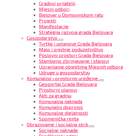
Gradovi prijatelji
Mjesni odbori
Bjelovar u Domovinskom ratu
Projekti
Manifestacije
Strategija razvoja grada Bjelovara
Gospodarstvo
Tvrtke i ustanove Grada Bjelovara
Malo i srednje poduzetništvo
Poslovni prostori Grada Bjelovara
Stambeno zbrinjavanje i stanovi
Upravljanje objektima Mjesnih odbora
Udruge u gospodarstvu
Komunalno i prostorno uređenje
Geoportal Grada Bjelovara
Prostorni planovi
Akti za gradnju
Komunalna naknada
Komunalni doprinos
Komunalne djelatnosti
Spomenička renta
Obrazovanje i socijalna skrb
Socijalne naknade
Predškolski odgoj