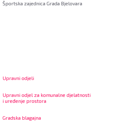
Športska zajednica Grada Bjelovara
Grad Bjelovar
OIB: 18970641692
Matični broj: 02562154
IBAN: HR4324020061802400001
Radno vrijeme za stranke
Upravni odjeli
8:00 – 13:00 sati
Upravni odjel za komunalne djelatnosti
i uređenje prostora
7:30 – 12:00 sati
Gradska blagajna
7:30 – 14:00 sati (utorkom i četvrtkom)
Dnevni odmor od 10:00 do 10:30 sati