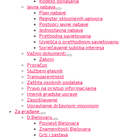
Kodeks ponašanja
Javna nabava
Plan nabave
Registar sklopljenih ugovora
Postupci javne nabave
Jednostavna nabava
Prethodna savjetovanja
Izvješća o prethodnom savjetovanju
Sprječavanje sukoba interesa
Važniji dokumenti
Zakoni
Proračun
Službeni glasnik
Transparentnost
Zaštita osobnih podataka
Pravo na pristup informacijama
Imenik gradske uprave
Zapošljavanje
Upravljanje državnom imovinom
Za građane
O Bjelovaru
Povijest Bjelovara
Znamenitosti Bjelovara
Grb i zastava