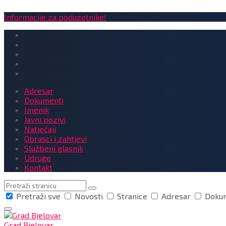
Informacije za poduzetnike!
Adresar
Dokumenti
Imenik
Javni pozivi
Natječaji
Obrasci i zahtjevi
Službeni glasnik
Udruge
Kontakt
Pretraga
Pretraži sve
Novosti
Stranice
Adresar
Doku
Grad Bjelovar