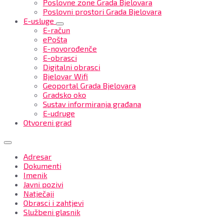
Poslovne zone Grada Bjelovara
Poslovni prostori Grada Bjelovara
E-usluge
E-račun
ePošta
E-novorođenče
E-obrasci
Digitalni obrasci
Bjelovar Wifi
Geoportal Grada Bjelovara
Gradsko oko
Sustav informiranja građana
E-udruge
Otvoreni grad
Adresar
Dokumenti
Imenik
Javni pozivi
Natječaji
Obrasci i zahtjevi
Službeni glasnik