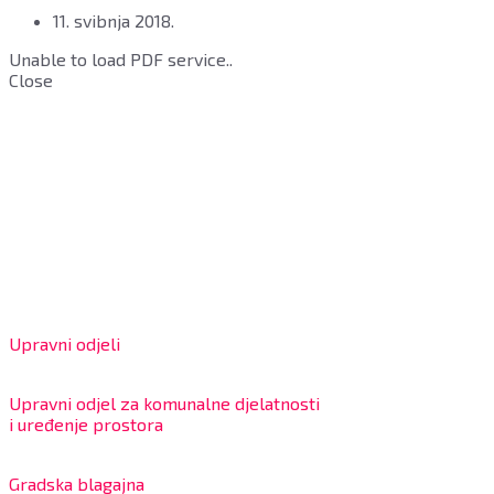
11. svibnja 2018.
Unable to load PDF service..
Close
Grad Bjelovar
OIB: 18970641692
Matični broj: 02562154
IBAN: HR4324020061802400001
Radno vrijeme za stranke
Upravni odjeli
8:00 – 13:00 sati
Upravni odjel za komunalne djelatnosti
i uređenje prostora
7:30 – 12:00 sati
Gradska blagajna