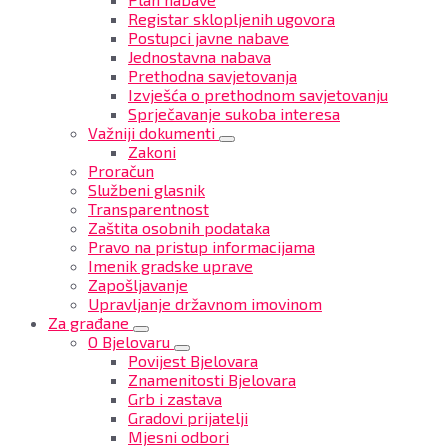
Registar sklopljenih ugovora
Postupci javne nabave
Jednostavna nabava
Prethodna savjetovanja
Izvješća o prethodnom savjetovanju
Sprječavanje sukoba interesa
Važniji dokumenti
Zakoni
Proračun
Službeni glasnik
Transparentnost
Zaštita osobnih podataka
Pravo na pristup informacijama
Imenik gradske uprave
Zapošljavanje
Upravljanje državnom imovinom
Za građane
O Bjelovaru
Povijest Bjelovara
Znamenitosti Bjelovara
Grb i zastava
Gradovi prijatelji
Mjesni odbori