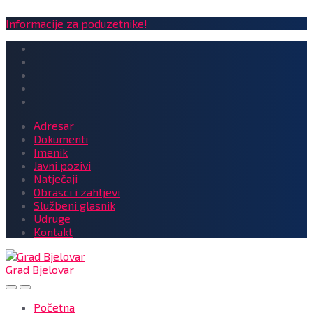
Informacije za poduzetnike!
Adresar
Dokumenti
Imenik
Javni pozivi
Natječaji
Obrasci i zahtjevi
Službeni glasnik
Udruge
Kontakt
Grad Bjelovar
Početna