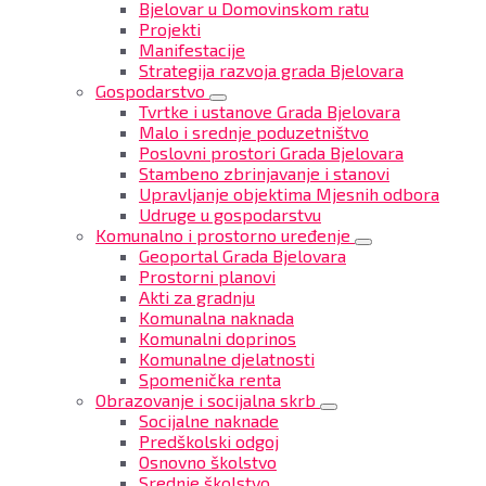
Bjelovar u Domovinskom ratu
Projekti
Manifestacije
Strategija razvoja grada Bjelovara
Gospodarstvo
Tvrtke i ustanove Grada Bjelovara
Malo i srednje poduzetništvo
Poslovni prostori Grada Bjelovara
Stambeno zbrinjavanje i stanovi
Upravljanje objektima Mjesnih odbora
Udruge u gospodarstvu
Komunalno i prostorno uređenje
Geoportal Grada Bjelovara
Prostorni planovi
Akti za gradnju
Komunalna naknada
Komunalni doprinos
Komunalne djelatnosti
Spomenička renta
Obrazovanje i socijalna skrb
Socijalne naknade
Predškolski odgoj
Osnovno školstvo
Srednje školstvo