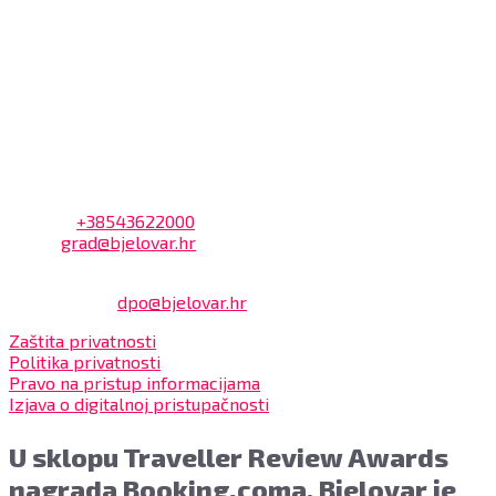
7:30 – 14:00 sati (utorkom i četvrtkom)
Dnevni odmor od 10:00 do 10:30 sati
Na blagajni se mogu platiti svi računi koje izdaje Grad
Bjelovar i to bez naknade, a nalazi se u prizemlju Gradske
uprave.
Kontakt
Adresa: Trg Eugena Kvaternika 2, 43000 Bjelovar
Telefon:
+38543622000
Email:
grad@bjelovar.hr
Službenik za zaštitu osobnih podataka:
Damir Feher:
dpo@bjelovar.hr
Zaštita privatnosti
Politika privatnosti
Pravo na pristup informacijama
Izjava o digitalnoj pristupačnosti
U sklopu Traveller Review Awards
nagrada Booking.coma, Bjelovar je