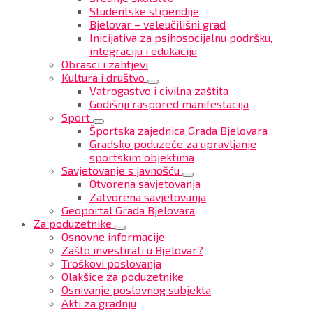
Studentske stipendije
Bjelovar – veleučilišni grad
Inicijativa za psihosocijalnu podršku,
integraciju i edukaciju
Obrasci i zahtjevi
Kultura i društvo
Vatrogastvo i civilna zaštita
Godišnji raspored manifestacija
Sport
Športska zajednica Grada Bjelovara
Gradsko poduzeće za upravljanje
sportskim objektima
Savjetovanje s javnošću
Otvorena savjetovanja
Zatvorena savjetovanja
Geoportal Grada Bjelovara
Za poduzetnike
Osnovne informacije
Zašto investirati u Bjelovar?
Troškovi poslovanja
Olakšice za poduzetnike
Osnivanje poslovnog subjekta
Akti za gradnju