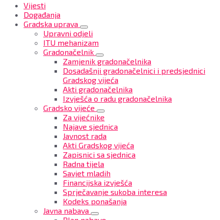
Vijesti
Događanja
Gradska uprava
Upravni odjeli
ITU mehanizam
Gradonačelnik
Zamjenik gradonačelnika
Dosadašnji gradonačelnici i predsjednici
Gradskog vijeća
Akti gradonačelnika
Izvješća o radu gradonačelnika
Gradsko vijeće
Za vijećnike
Najave sjednica
Javnost rada
Akti Gradskog vijeća
Zapisnici sa sjednica
Radna tijela
Savjet mladih
Financijska izvješća
Sprječavanje sukoba interesa
Kodeks ponašanja
Javna nabava
Plan nabave