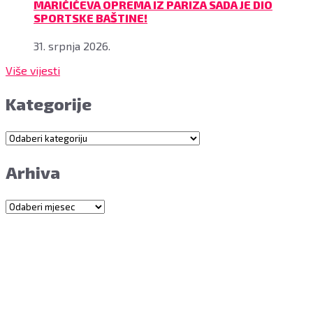
MARIČIĆEVA OPREMA IZ PARIZA SADA JE DIO
SPORTSKE BAŠTINE!
31. srpnja 2026.
Više vijesti
Kategorije
Kategorije
Arhiva
Arhiva
Grad Bjelovar
OIB: 18970641692
Matični broj: 02562154