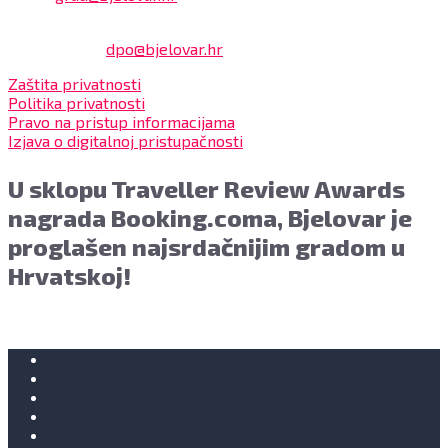
Službenik za zaštitu osobnih podataka:
Damir Feher:
dpo@bjelovar.hr
Zaštita privatnosti
Politika privatnosti
Pravo na pristup informacijama
Izjava o digitalnoj pristupačnosti
U sklopu Traveller Review Awards
nagrada Booking.coma, Bjelovar je
proglašen najsrdačnijim gradom u
Hrvatskoj!