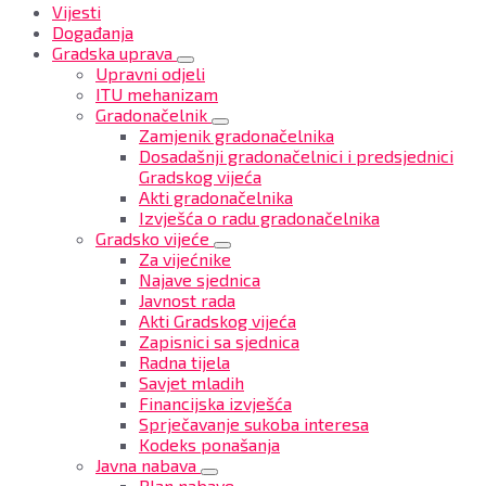
Vijesti
Događanja
Gradska uprava
Upravni odjeli
ITU mehanizam
Gradonačelnik
Zamjenik gradonačelnika
Dosadašnji gradonačelnici i predsjednici
Gradskog vijeća
Akti gradonačelnika
Izvješća o radu gradonačelnika
Gradsko vijeće
Za vijećnike
Najave sjednica
Javnost rada
Akti Gradskog vijeća
Zapisnici sa sjednica
Radna tijela
Savjet mladih
Financijska izvješća
Sprječavanje sukoba interesa
Kodeks ponašanja
Javna nabava
Plan nabave