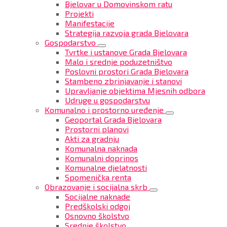
Bjelovar u Domovinskom ratu
Projekti
Manifestacije
Strategija razvoja grada Bjelovara
Gospodarstvo
Tvrtke i ustanove Grada Bjelovara
Malo i srednje poduzetništvo
Poslovni prostori Grada Bjelovara
Stambeno zbrinjavanje i stanovi
Upravljanje objektima Mjesnih odbora
Udruge u gospodarstvu
Komunalno i prostorno uređenje
Geoportal Grada Bjelovara
Prostorni planovi
Akti za gradnju
Komunalna naknada
Komunalni doprinos
Komunalne djelatnosti
Spomenička renta
Obrazovanje i socijalna skrb
Socijalne naknade
Predškolski odgoj
Osnovno školstvo
Srednje školstvo