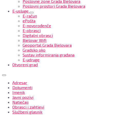
Poslovne zone Grada Bjelovara
Poslovni prostori Grada Bjelovara
E-usluge
E-račun
ePošta
E-novorođenče
E-obrasci
Digitalni obrasci
Bjelovar Wifi
Geoportal Grada Bjelovara
Gradsko oko
Sustav informiranja građana
E-udruge
Otvoreni grad
Adresar
Dokumenti
Imenik
Javni pozivi
Natječaji
Obrasci i zahtjevi
Službeni glasnik