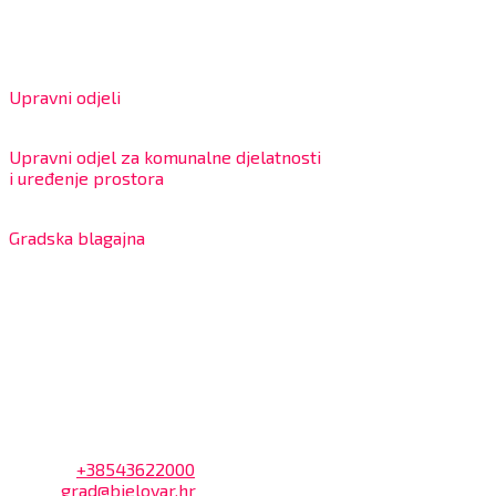
IBAN: HR4324020061802400001
Radno vrijeme za stranke
Upravni odjeli
8:00 – 13:00 sati
Upravni odjel za komunalne djelatnosti
i uređenje prostora
7:30 – 12:00 sati
Gradska blagajna
7:30 – 14:00 sati (utorkom i četvrtkom)
Dnevni odmor od 10:00 do 10:30 sati
Na blagajni se mogu platiti svi računi koje izdaje Grad
Bjelovar i to bez naknade, a nalazi se u prizemlju Gradske
uprave.
Kontakt
Adresa: Trg Eugena Kvaternika 2, 43000 Bjelovar
Telefon:
+38543622000
Email:
grad@bjelovar.hr