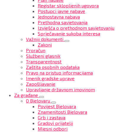
Registar sklopljenih ugovora
Postupci javne nabave
Jednostavna nabava
Prethodna savjetovanja
Izvješća o prethodnom savjetovanju
Sprječavanje sukoba interesa
Važniji dokumenti
Zakoni
Proračun
Službeni glasnik
Transparentnost
Zaštita osobnih podataka
Pravo na pristup informacijama
Imenik gradske uprave
Zapošljavanje
Upravljanje državnom imovinom
Za građane
O Bjelovaru
Povijest Bjelovara
Znamenitosti Bjelovara
Grb i zastava
Gradovi prijatelji
Mjesni odbori