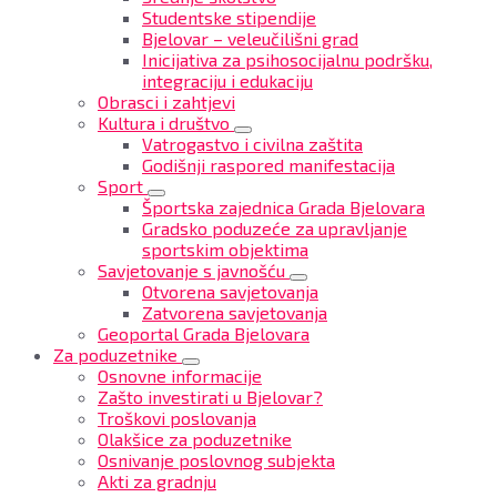
Studentske stipendije
Bjelovar – veleučilišni grad
Inicijativa za psihosocijalnu podršku,
integraciju i edukaciju
Obrasci i zahtjevi
Kultura i društvo
Vatrogastvo i civilna zaštita
Godišnji raspored manifestacija
Sport
Športska zajednica Grada Bjelovara
Gradsko poduzeće za upravljanje
sportskim objektima
Savjetovanje s javnošću
Otvorena savjetovanja
Zatvorena savjetovanja
Geoportal Grada Bjelovara
Za poduzetnike
Osnovne informacije
Zašto investirati u Bjelovar?
Troškovi poslovanja
Olakšice za poduzetnike
Osnivanje poslovnog subjekta
Akti za gradnju