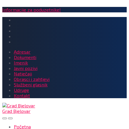
Informacije za poduzetnike!
Adresar
Dokumenti
Imenik
Javni pozivi
Natječaji
Obrasci i zahtjevi
Službeni glasnik
Udruge
Kontakt
Grad Bjelovar
Početna