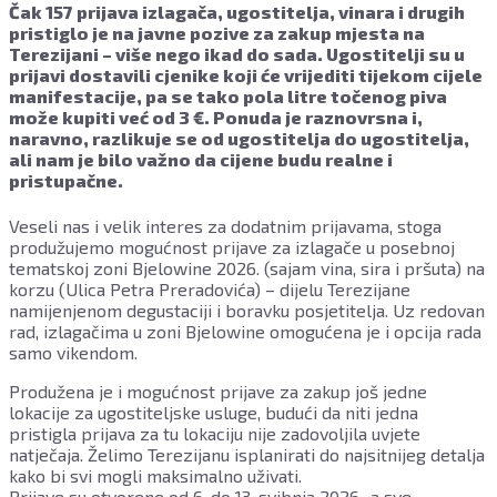
Čak 157 prijava izlagača, ugostitelja, vinara i drugih
pristiglo je na javne pozive za zakup mjesta na
Terezijani – više nego ikad do sada. Ugostitelji su u
prijavi dostavili cjenike koji će vrijediti tijekom cijele
manifestacije, pa se tako pola litre točenog piva
može kupiti već od 3 €. Ponuda je raznovrsna i,
naravno, razlikuje se od ugostitelja do ugostitelja,
ali nam je bilo važno da cijene budu realne i
pristupačne.
Veseli nas i velik interes za dodatnim prijavama, stoga
produžujemo mogućnost prijave za izlagače u posebnoj
tematskoj zoni Bjelowine 2026. (sajam vina, sira i pršuta) na
korzu (Ulica Petra Preradovića) – dijelu Terezijane
namijenjenom degustaciji i boravku posjetitelja. Uz redovan
rad, izlagačima u zoni Bjelowine omogućena je i opcija rada
samo vikendom.
Produžena je i mogućnost prijave za zakup još jedne
lokacije za ugostiteljske usluge, budući da niti jedna
pristigla prijava za tu lokaciju nije zadovoljila uvjete
natječaja. Želimo Terezijanu isplanirati do najsitnijeg detalja
kako bi svi mogli maksimalno uživati.
Prijave su otvorene od 6. do 13. svibnja 2026., a sve