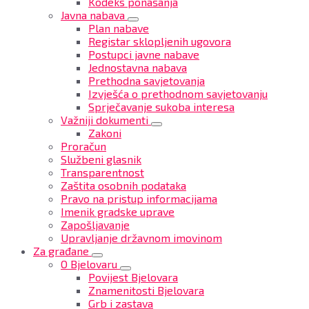
Kodeks ponašanja
Javna nabava
Plan nabave
Registar sklopljenih ugovora
Postupci javne nabave
Jednostavna nabava
Prethodna savjetovanja
Izvješća o prethodnom savjetovanju
Sprječavanje sukoba interesa
Važniji dokumenti
Zakoni
Proračun
Službeni glasnik
Transparentnost
Zaštita osobnih podataka
Pravo na pristup informacijama
Imenik gradske uprave
Zapošljavanje
Upravljanje državnom imovinom
Za građane
O Bjelovaru
Povijest Bjelovara
Znamenitosti Bjelovara
Grb i zastava