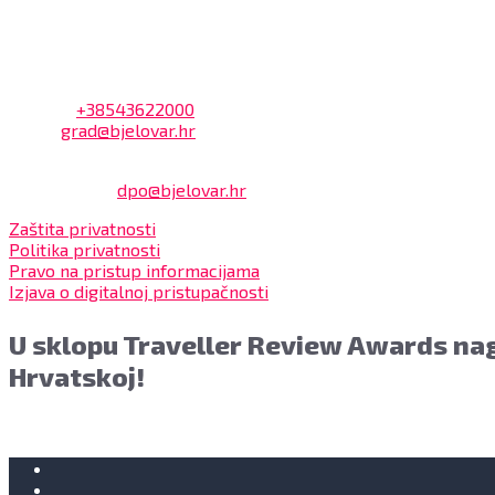
Na blagajni se mogu platiti svi računi koje izdaje Grad Bjelov
Kontakt
Adresa: Trg Eugena Kvaternika 2, 43000 Bjelovar
Telefon:
+38543622000
Email:
grad@bjelovar.hr
Službenik za zaštitu osobnih podataka:
Damir Feher:
dpo@bjelovar.hr
Zaštita privatnosti
Politika privatnosti
Pravo na pristup informacijama
Izjava o digitalnoj pristupačnosti
U sklopu Traveller Review Awards nag
Hrvatskoj!