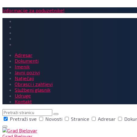
Informacije za poduzetnike!
Adresar
Dokumenti
Imenik
Javni pozivi
Natječaji
Obrasci i zahtjevi
Službeni glasnik
Udruge
Kontakt
Pretraga
Pretraži sve
Novosti
Stranice
Adresar
Doku
Grad Bjelovar