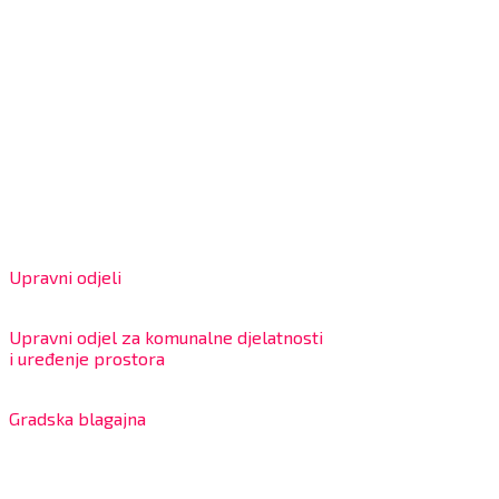
Grad Bjelovar
OIB: 18970641692
Matični broj: 02562154
IBAN: HR4324020061802400001
Radno vrijeme za stranke
Upravni odjeli
8:00 – 13:00 sati
Upravni odjel za komunalne djelatnosti
i uređenje prostora
7:30 – 12:00 sati
Gradska blagajna
7:30 – 14:00 sati (utorkom i četvrtkom)
Dnevni odmor od 10:00 do 10:30 sati