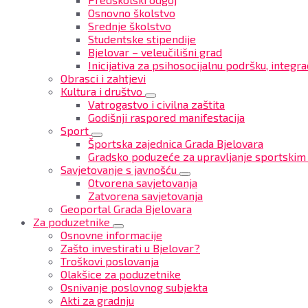
Osnovno školstvo
Srednje školstvo
Studentske stipendije
Bjelovar – veleučilišni grad
Inicijativa za psihosocijalnu podršku, integrac
Obrasci i zahtjevi
Kultura i društvo
Vatrogastvo i civilna zaštita
Godišnji raspored manifestacija
Sport
Športska zajednica Grada Bjelovara
Gradsko poduzeće za upravljanje sportskim
Savjetovanje s javnošću
Otvorena savjetovanja
Zatvorena savjetovanja
Geoportal Grada Bjelovara
Za poduzetnike
Osnovne informacije
Zašto investirati u Bjelovar?
Troškovi poslovanja
Olakšice za poduzetnike
Osnivanje poslovnog subjekta
Akti za gradnju