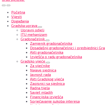
Početna
Vijesti
Događanja
Gradska uprava
Upravni odjeli
ITU mehanizam
Gradonačelnik
Zamjenik gradonačelnika
Dosadašnji gradonačelnici i predsjednici Gra
Akti gradonačelnika
Izvješća o radu gradonačelnika
Gradsko vijeće
Za vijećnike
Najave sjednica
Javnost rada
Akti Gradskog vijeća
Zapisnici sa sjednica
Radna tijela
Savjet mladih
Financijska izvješća
Sprječavanje sukoba interesa