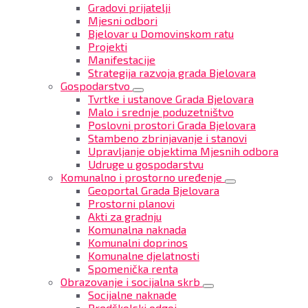
Gradovi prijatelji
Mjesni odbori
Bjelovar u Domovinskom ratu
Projekti
Manifestacije
Strategija razvoja grada Bjelovara
Gospodarstvo
Tvrtke i ustanove Grada Bjelovara
Malo i srednje poduzetništvo
Poslovni prostori Grada Bjelovara
Stambeno zbrinjavanje i stanovi
Upravljanje objektima Mjesnih odbora
Udruge u gospodarstvu
Komunalno i prostorno uređenje
Geoportal Grada Bjelovara
Prostorni planovi
Akti za gradnju
Komunalna naknada
Komunalni doprinos
Komunalne djelatnosti
Spomenička renta
Obrazovanje i socijalna skrb
Socijalne naknade
Predškolski odgoj