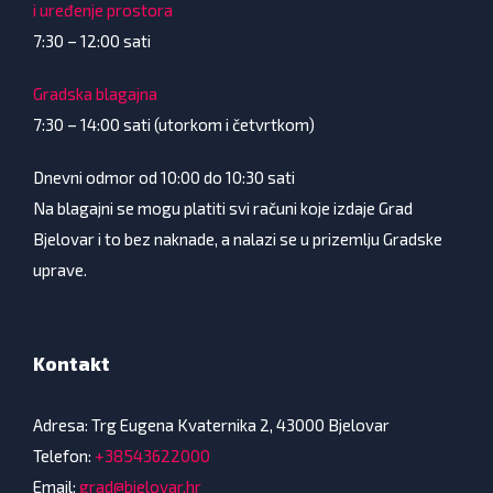
i uređenje prostora
7:30 – 12:00 sati
Gradska blagajna
7:30 – 14:00 sati (utorkom i četvrtkom)
Dnevni odmor od 10:00 do 10:30 sati
Na blagajni se mogu platiti svi računi koje izdaje Grad
Bjelovar i to bez naknade, a nalazi se u prizemlju Gradske
uprave.
Kontakt
Adresa: Trg Eugena Kvaternika 2, 43000 Bjelovar
Telefon:
+38543622000
Email:
grad@bjelovar.hr