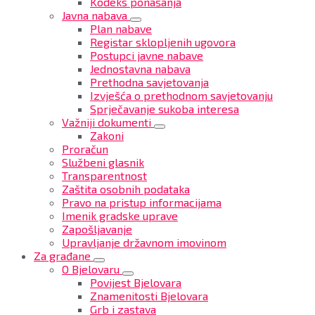
Kodeks ponašanja
Javna nabava
Plan nabave
Registar sklopljenih ugovora
Postupci javne nabave
Jednostavna nabava
Prethodna savjetovanja
Izvješća o prethodnom savjetovanju
Sprječavanje sukoba interesa
Važniji dokumenti
Zakoni
Proračun
Službeni glasnik
Transparentnost
Zaštita osobnih podataka
Pravo na pristup informacijama
Imenik gradske uprave
Zapošljavanje
Upravljanje državnom imovinom
Za građane
O Bjelovaru
Povijest Bjelovara
Znamenitosti Bjelovara
Grb i zastava