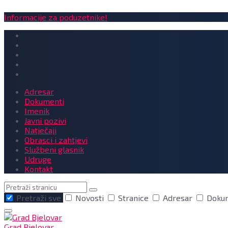
Informacije za poduzetnike!
Adresar
Dokumenti
Imenik
Javni pozivi
Natječaji
Obrasci i zahtjevi
Službeni glasnik
Udruge
Kontakt
Pretraga
Pretraži sve
Novosti
Stranice
Adresar
Doku
Grad Bjelovar