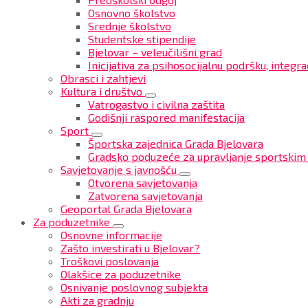
Osnovno školstvo
Srednje školstvo
Studentske stipendije
Bjelovar – veleučilišni grad
Inicijativa za psihosocijalnu podršku, integrac
Obrasci i zahtjevi
Kultura i društvo
Vatrogastvo i civilna zaštita
Godišnji raspored manifestacija
Sport
Športska zajednica Grada Bjelovara
Gradsko poduzeće za upravljanje sportskim
Savjetovanje s javnošću
Otvorena savjetovanja
Zatvorena savjetovanja
Geoportal Grada Bjelovara
Za poduzetnike
Osnovne informacije
Zašto investirati u Bjelovar?
Troškovi poslovanja
Olakšice za poduzetnike
Osnivanje poslovnog subjekta
Akti za gradnju