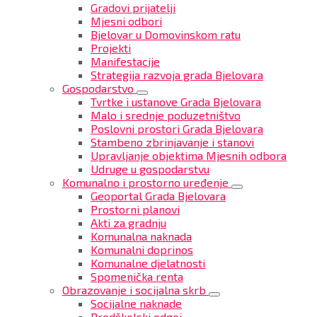
Gradovi prijatelji
Mjesni odbori
Bjelovar u Domovinskom ratu
Projekti
Manifestacije
Strategija razvoja grada Bjelovara
Gospodarstvo
Tvrtke i ustanove Grada Bjelovara
Malo i srednje poduzetništvo
Poslovni prostori Grada Bjelovara
Stambeno zbrinjavanje i stanovi
Upravljanje objektima Mjesnih odbora
Udruge u gospodarstvu
Komunalno i prostorno uređenje
Geoportal Grada Bjelovara
Prostorni planovi
Akti za gradnju
Komunalna naknada
Komunalni doprinos
Komunalne djelatnosti
Spomenička renta
Obrazovanje i socijalna skrb
Socijalne naknade
Predškolski odgoj