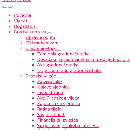
Početna
Vijesti
Događanja
Gradska uprava
Upravni odjeli
ITU mehanizam
Gradonačelnik
Zamjenik gradonačelnika
Dosadašnji gradonačelnici i predsjednici Gra
Akti gradonačelnika
Izvješća o radu gradonačelnika
Gradsko vijeće
Za vijećnike
Najave sjednica
Javnost rada
Akti Gradskog vijeća
Zapisnici sa sjednica
Radna tijela
Savjet mladih
Financijska izvješća
Sprječavanje sukoba interesa