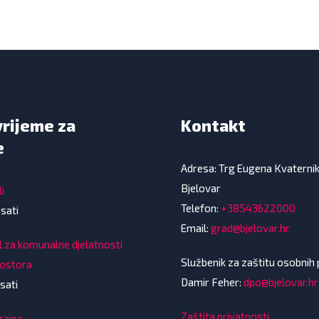
vrijeme za
Kontakt
e
Adresa: Trg Eugena Kvaterni
Bjelovar
i
Telefon:
+38543622000
 sati
Email:
grad@bjelovar.hr
l za komunalne djelatnosti
Službenik za zaštitu osobnih
rostora
Damir Feher:
dpo@bjelovar.hr
sati
Zaštita privatnosti
gajna