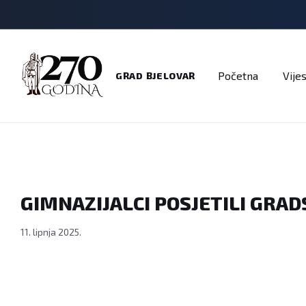
Adresar
Dokumenti
Imenik
Javni pozivi
Na
Početna
Vijes
GRAD BJELOVAR
GIMNAZIJALCI POSJETILI GRAD
11. lipnja 2025.