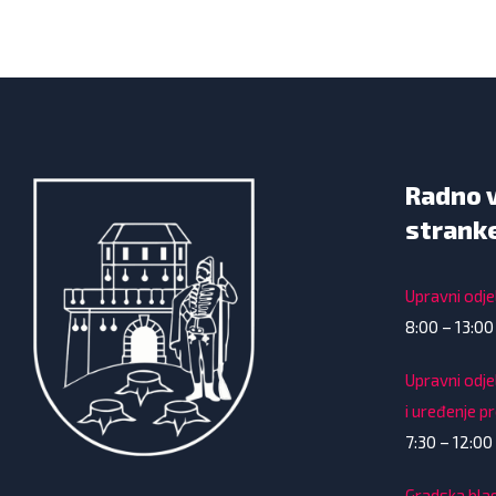
Radno 
strank
Upravni odjel
8:00 – 13:00
Upravni odje
i uređenje p
7:30 – 12:00 
Gradska bla