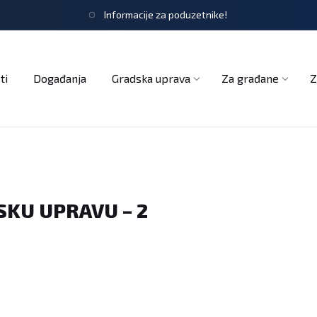
Informacije za poduzetnike!
tječaji
Obrasci i zahtjevi
Službeni glasnik
Udruge
ti
Događanja
Gradska uprava
Za građane
Z
SKU UPRAVU – 2