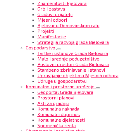
Znamenitosti Bjelovara
Grb i zastava
Gradovi prijatelji
Mjesni odbori
Bjelovar u Domovinskom ratu
Projekti
Manifestacije
Strategija razvoja grada Bjelovara
Gospodarstvo
Tvrtke i ustanove Grada Bjelovara
Malo i srednje poduzetništvo
Poslovni prostori Grada Bjelovara
Stambeno zbrinjavanje i stanovi
Upravljanje objektima Mjesnih odbora
Udruge u gospodarstvu
Komunalno i prostorno uređenje
Geoportal Grada Bjelovara
Prostorni planovi
Akti za gradnju
Komunalna naknada
Komunalni doprinos
Komunalne djelatnosti
Spomenička renta
Obrazovanje i socijalna skrb