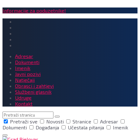
Informacije za poduzetnike!
Adresar
Dokumenti
Imenik
Javni pozivi
Natječaji
Obrasci i zahtjevi
Službeni glasnik
Udruge
Kontakt
Pretraga
Pretraži sve
Novosti
Stranice
Adresar
Dokumenti
Događanja
Učestala pitanja
Imenik