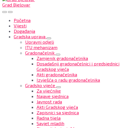
Grad Bjelovar
Početna
Vijesti
Događanja
Gradska uprava
Upravni odjeli
ITU mehanizam
Gradonačelnik
Zamjenik gradonačelnika
Dosadašnji gradonačelnici i predsjednici
Gradskog vijeća
Akti gradonačelnika
Izvješća o radu gradonačelnika
Gradsko vijeće
Za vijećnike
Najave sjednica
Javnost rada
Akti Gradskog vijeća
Zapisnici sa sjednica
Radna tijela
Savjet mladih