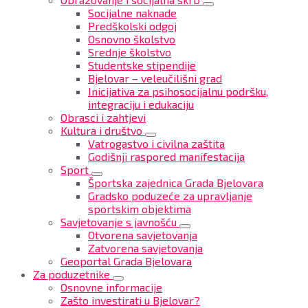
Socijalne naknade
Predškolski odgoj
Osnovno školstvo
Srednje školstvo
Studentske stipendije
Bjelovar – veleučilišni grad
Inicijativa za psihosocijalnu podršku,
integraciju i edukaciju
Obrasci i zahtjevi
Kultura i društvo
Vatrogastvo i civilna zaštita
Godišnji raspored manifestacija
Sport
Športska zajednica Grada Bjelovara
Gradsko poduzeće za upravljanje
sportskim objektima
Savjetovanje s javnošću
Otvorena savjetovanja
Zatvorena savjetovanja
Geoportal Grada Bjelovara
Za poduzetnike
Osnovne informacije
Zašto investirati u Bjelovar?