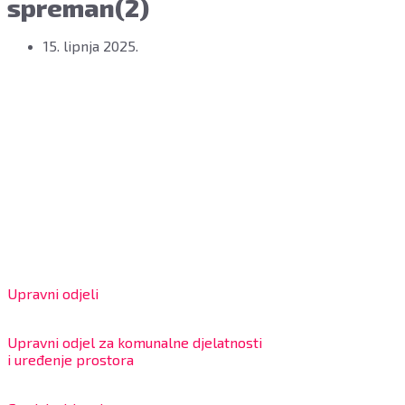
spreman(2)
15. lipnja 2025.
Grad Bjelovar
OIB: 18970641692
Matični broj: 02562154
IBAN: HR4324020061802400001
Radno vrijeme za stranke
Upravni odjeli
8:00 – 13:00 sati
Upravni odjel za komunalne djelatnosti
i uređenje prostora
7:30 – 12:00 sati