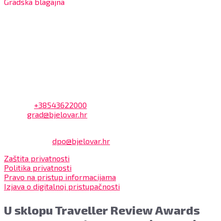
Gradska blagajna
7:30 – 14:00 sati (utorkom i četvrtkom)
Dnevni odmor od 10:00 do 10:30 sati
Na blagajni se mogu platiti svi računi koje izdaje Grad
Bjelovar i to bez naknade, a nalazi se u prizemlju Gradske
uprave.
Kontakt
Adresa: Trg Eugena Kvaternika 2, 43000 Bjelovar
Telefon:
+38543622000
Email:
grad@bjelovar.hr
Službenik za zaštitu osobnih podataka:
Damir Feher:
dpo@bjelovar.hr
Zaštita privatnosti
Politika privatnosti
Pravo na pristup informacijama
Izjava o digitalnoj pristupačnosti
U sklopu Traveller Review Awards