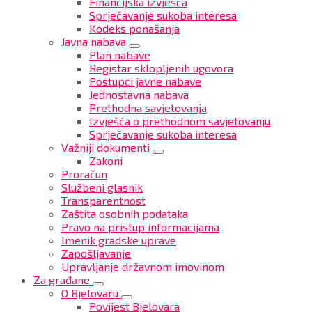
Financijska izvješća
Sprječavanje sukoba interesa
Kodeks ponašanja
Javna nabava
Plan nabave
Registar sklopljenih ugovora
Postupci javne nabave
Jednostavna nabava
Prethodna savjetovanja
Izvješća o prethodnom savjetovanju
Sprječavanje sukoba interesa
Važniji dokumenti
Zakoni
Proračun
Službeni glasnik
Transparentnost
Zaštita osobnih podataka
Pravo na pristup informacijama
Imenik gradske uprave
Zapošljavanje
Upravljanje državnom imovinom
Za građane
O Bjelovaru
Povijest Bjelovara