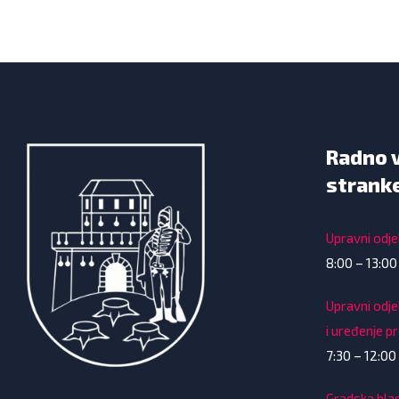
Radno 
strank
Upravni odjel
8:00 – 13:00
Upravni odje
i uređenje p
7:30 – 12:00 
Gradska bla