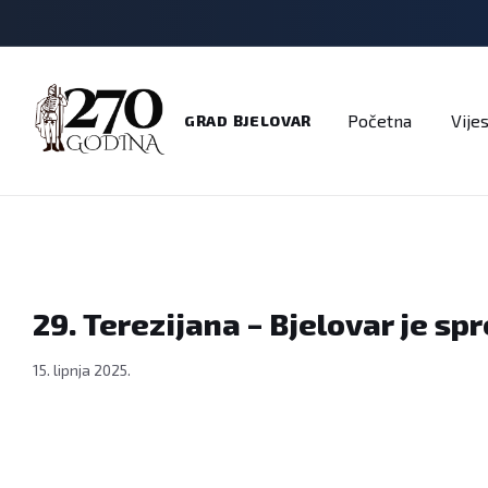
Adresar
Dokumenti
Imenik
Javni pozivi
Na
Početna
Vijes
GRAD BJELOVAR
29. Terezijana – Bjelovar je sp
15. lipnja 2025.