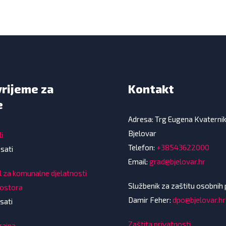
vrijeme za
Kontakt
e
Adresa: Trg Eugena Kvaterni
Bjelovar
i
Telefon:
+38543622000
 sati
Email:
grad@bjelovar.hr
l za komunalne djelatnosti
Službenik za zaštitu osobnih
rostora
Damir Feher:
dpo@bjelovar.hr
sati
Zaštita privatnosti
gajna