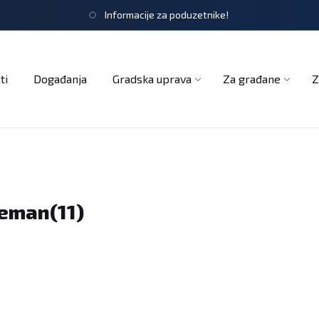
Informacije za poduzetnike!
tječaji
Obrasci i zahtjevi
Službeni glasnik
Udruge
ti
Događanja
Gradska uprava
Za građane
Z
reman(11)