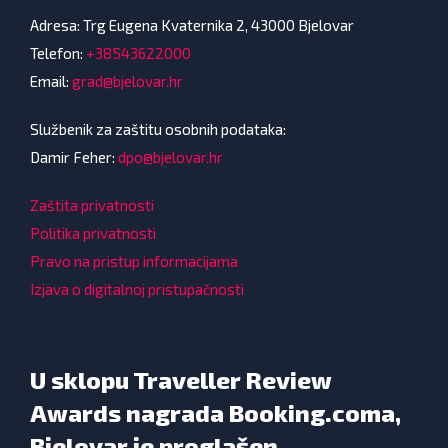
Adresa: Trg Eugena Kvaternika 2, 43000 Bjelovar
Telefon:
+38543622000
Email:
grad@bjelovar.hr
Službenik za zaštitu osobnih podataka:
Damir Feher:
dpo@bjelovar.hr
Zaštita privatnosti
Politika privatnosti
Pravo na pristup informacijama
Izjava o digitalnoj pristupačnosti
U sklopu Traveller Review
Awards nagrada Booking.coma,
Bjelovar je proglašen