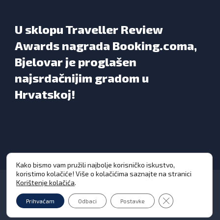
U sklopu Traveller Review
Awards nagrada Booking.coma,
Bjelovar je proglašen
najsrdačnijim gradom u
Hrvatskoj!
Kako bismo vam pružili najbolje korisničko iskustvo,
koristimo kolačiće! Više o kolačićima saznajte na stranici
Korištenje kolačića
.
Close GDPR Cooki
Prihvaćam
Odbaci
Postavke
Grad Bjelovar © Sva prava pridržana 2026. | WEB
DESIGN