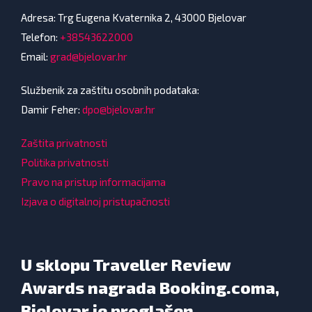
Adresa: Trg Eugena Kvaternika 2, 43000 Bjelovar
Telefon:
+38543622000
Email:
grad@bjelovar.hr
Službenik za zaštitu osobnih podataka:
Damir Feher:
dpo@bjelovar.hr
Zaštita privatnosti
Politika privatnosti
Pravo na pristup informacijama
Izjava o digitalnoj pristupačnosti
U sklopu Traveller Review
Awards nagrada Booking.coma,
Bjelovar je proglašen