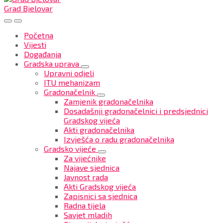
Grad Bjelovar
Početna
Vijesti
Događanja
Gradska uprava
Upravni odjeli
ITU mehanizam
Gradonačelnik
Zamjenik gradonačelnika
Dosadašnji gradonačelnici i predsjednici
Gradskog vijeća
Akti gradonačelnika
Izvješća o radu gradonačelnika
Gradsko vijeće
Za vijećnike
Najave sjednica
Javnost rada
Akti Gradskog vijeća
Zapisnici sa sjednica
Radna tijela
Savjet mladih