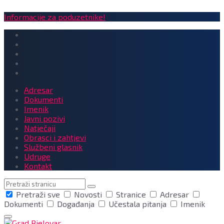
Informacije za poduzetnike!
Adresar
Dokumenti
Imenik
Javni pozivi
Natječaji
Obrasci i zahtjevi
Službeni glasnik
Udruge
Kontakt
Pretraga
Pretraži sve
Novosti
Stranice
Adresar
Dokumenti
Događanja
Učestala pitanja
Imenik