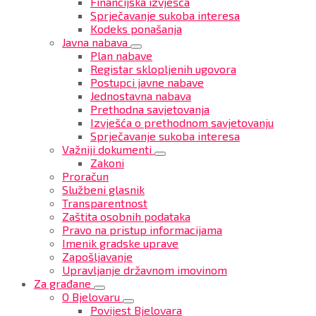
Financijska izvješća
Sprječavanje sukoba interesa
Kodeks ponašanja
Javna nabava
Plan nabave
Registar sklopljenih ugovora
Postupci javne nabave
Jednostavna nabava
Prethodna savjetovanja
Izvješća o prethodnom savjetovanju
Sprječavanje sukoba interesa
Važniji dokumenti
Zakoni
Proračun
Službeni glasnik
Transparentnost
Zaštita osobnih podataka
Pravo na pristup informacijama
Imenik gradske uprave
Zapošljavanje
Upravljanje državnom imovinom
Za građane
O Bjelovaru
Povijest Bjelovara