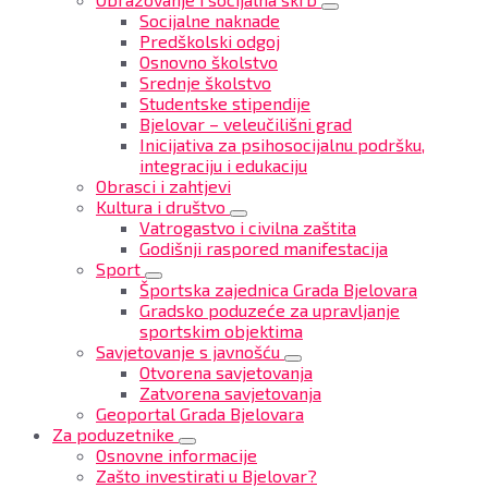
Socijalne naknade
Predškolski odgoj
Osnovno školstvo
Srednje školstvo
Studentske stipendije
Bjelovar – veleučilišni grad
Inicijativa za psihosocijalnu podršku,
integraciju i edukaciju
Obrasci i zahtjevi
Kultura i društvo
Vatrogastvo i civilna zaštita
Godišnji raspored manifestacija
Sport
Športska zajednica Grada Bjelovara
Gradsko poduzeće za upravljanje
sportskim objektima
Savjetovanje s javnošću
Otvorena savjetovanja
Zatvorena savjetovanja
Geoportal Grada Bjelovara
Za poduzetnike
Osnovne informacije
Zašto investirati u Bjelovar?