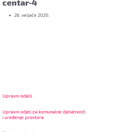
centar-4
26. veljače 2020.
Grad Bjelovar
OIB: 18970641692
Matični broj: 02562154
IBAN: HR4324020061802400001
Radno vrijeme za stranke
Upravni odjeli
8:00 – 13:00 sati
Upravni odjel za komunalne djelatnosti
i uređenje prostora
7:30 – 12:00 sati