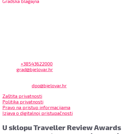
Gradska blagajna
7:30 – 14:00 sati (utorkom i četvrtkom)
Dnevni odmor od 10:00 do 10:30 sati
Na blagajni se mogu platiti svi računi koje izdaje Grad
Bjelovar i to bez naknade, a nalazi se u prizemlju Gradske
uprave.
Kontakt
Adresa: Trg Eugena Kvaternika 2, 43000 Bjelovar
Telefon:
+38543622000
Email:
grad@bjelovar.hr
Službenik za zaštitu osobnih podataka:
Damir Feher:
dpo@bjelovar.hr
Zaštita privatnosti
Politika privatnosti
Pravo na pristup informacijama
Izjava o digitalnoj pristupačnosti
U sklopu Traveller Review Awards