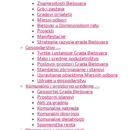
Znamenitosti Bjelovara
Grb i zastava
Gradovi prijatelji
Mjesni odbori
Bjelovar u Domovinskom ratu
Projekti
Manifestacije
Strategija razvoja grada Bjelovara
Gospodarstvo
Tvrtke i ustanove Grada Bjelovara
Malo i srednje poduzetništvo
Poslovni prostori Grada Bjelovara
Stambeno zbrinjavanje i stanovi
Upravljanje objektima Mjesnih odbora
Udruge u gospodarstvu
Komunalno i prostorno uređenje
Geoportal Grada Bjelovara
Prostorni planovi
Akti za gradnju
Komunalna naknada
Komunalni doprinos
Komunalne djelatnosti
Spomenička renta
Obrazovanje i socijalna skrb