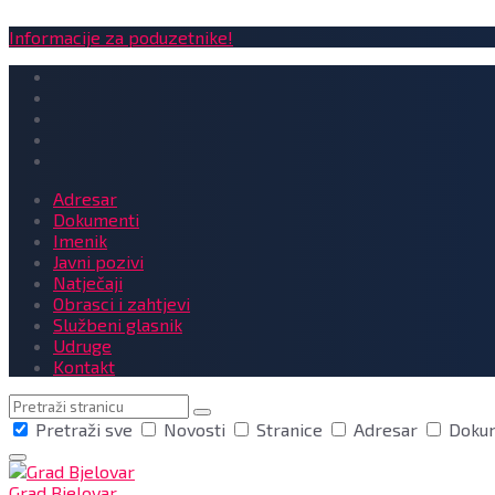
Informacije za poduzetnike!
Adresar
Dokumenti
Imenik
Javni pozivi
Natječaji
Obrasci i zahtjevi
Službeni glasnik
Udruge
Kontakt
Pretraga
Pretraži sve
Novosti
Stranice
Adresar
Doku
Grad Bjelovar