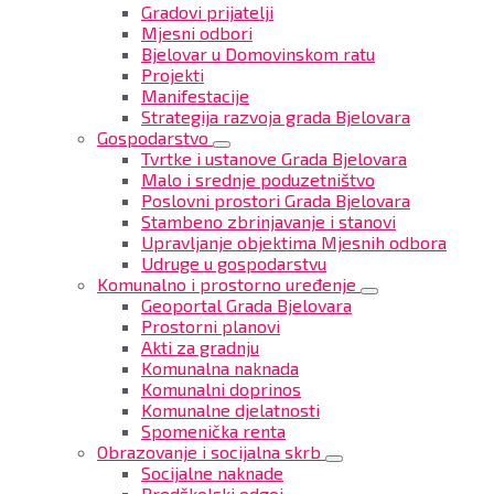
Gradovi prijatelji
Mjesni odbori
Bjelovar u Domovinskom ratu
Projekti
Manifestacije
Strategija razvoja grada Bjelovara
Gospodarstvo
Tvrtke i ustanove Grada Bjelovara
Malo i srednje poduzetništvo
Poslovni prostori Grada Bjelovara
Stambeno zbrinjavanje i stanovi
Upravljanje objektima Mjesnih odbora
Udruge u gospodarstvu
Komunalno i prostorno uređenje
Geoportal Grada Bjelovara
Prostorni planovi
Akti za gradnju
Komunalna naknada
Komunalni doprinos
Komunalne djelatnosti
Spomenička renta
Obrazovanje i socijalna skrb
Socijalne naknade
Predškolski odgoj