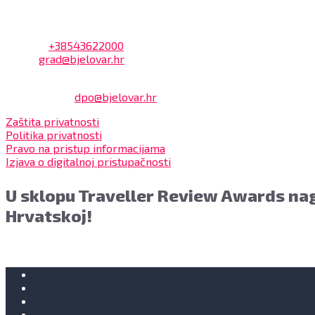
Kontakt
Adresa: Trg Eugena Kvaternika 2, 43000 Bjelovar
Telefon:
+38543622000
Email:
grad@bjelovar.hr
Službenik za zaštitu osobnih podataka:
Damir Feher:
dpo@bjelovar.hr
Zaštita privatnosti
Politika privatnosti
Pravo na pristup informacijama
Izjava o digitalnoj pristupačnosti
U sklopu Traveller Review Awards nag
Hrvatskoj!