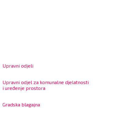
Grad Bjelovar
OIB: 18970641692
Matični broj: 02562154
IBAN: HR4324020061802400001
Radno vrijeme za stranke
Upravni odjeli
8:00 – 13:00 sati
Upravni odjel za komunalne djelatnosti
i uređenje prostora
7:30 – 12:00 sati
Gradska blagajna
7:30 – 14:00 sati (utorkom i četvrtkom)
Dnevni odmor od 10:00 do 10:30 sati
Na blagajni se mogu platiti svi računi koje izdaje Grad Bjelov