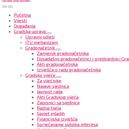
Početna
Vijesti
Događanja
Gradska uprava
Upravni odjeli
ITU mehanizam
Gradonačelnik
Zamjenik gradonačelnika
Dosadašnji gradonačelnici i predsjednici Gra
Akti gradonačelnika
Izvješća o radu gradonačelnika
Gradsko vijeće
Za vijećnike
Najave sjednica
Javnost rada
Akti Gradskog vijeća
Zapisnici sa sjednica
Radna tijela
Savjet mladih
Financijska izvješća
Sprječavanje sukoba interesa