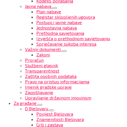
Kodeks ponašanja
Javna nabava
Plan nabave
Registar sklopljenih ugovora
Postupci javne nabave
Jednostavna nabava
Prethodna savjetovanja
Izvješća o prethodnom savjetovanju
Sprječavanje sukoba interesa
Važniji dokumenti
Zakoni
Proračun
Službeni glasnik
Transparentnost
Zaštita osobnih podataka
Pravo na pristup informacijama
Imenik gradske uprave
Zapošljavanje
Upravljanje državnom imovinom
Za građane
O Bjelovaru
Povijest Bjelovara
Znamenitosti Bjelovara
Grb i zastava