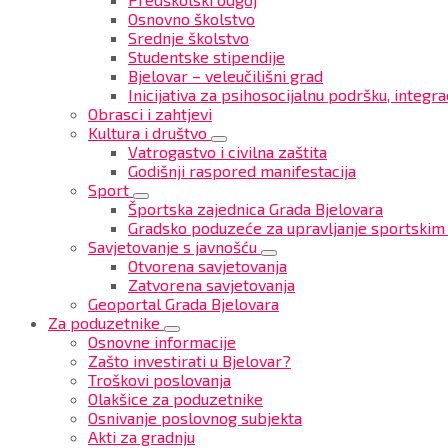
Osnovno školstvo
Srednje školstvo
Studentske stipendije
Bjelovar – veleučilišni grad
Inicijativa za psihosocijalnu podršku, integrac
Obrasci i zahtjevi
Kultura i društvo
Vatrogastvo i civilna zaštita
Godišnji raspored manifestacija
Sport
Športska zajednica Grada Bjelovara
Gradsko poduzeće za upravljanje sportskim
Savjetovanje s javnošću
Otvorena savjetovanja
Zatvorena savjetovanja
Geoportal Grada Bjelovara
Za poduzetnike
Osnovne informacije
Zašto investirati u Bjelovar?
Troškovi poslovanja
Olakšice za poduzetnike
Osnivanje poslovnog subjekta
Akti za gradnju