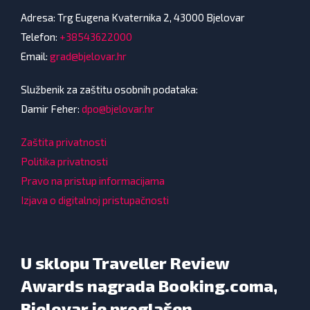
Adresa: Trg Eugena Kvaternika 2, 43000 Bjelovar
Telefon:
+38543622000
Email:
grad@bjelovar.hr
Službenik za zaštitu osobnih podataka:
Damir Feher:
dpo@bjelovar.hr
Zaštita privatnosti
Politika privatnosti
Pravo na pristup informacijama
Izjava o digitalnoj pristupačnosti
U sklopu Traveller Review
Awards nagrada Booking.coma,
Bjelovar je proglašen