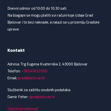
Dnevni odmor od 10:00 do 10:30 sati
Na blagajni se mogu platiti svi računi koje izdaje Grad
Bjelovar i to bez naknade, a nalazi se u prizemlju Gradske
uprave.
Kontakt
Adresa: Trg Eugena Kvaternika 2, 43000 Bjelovar
Telefon:
+38543622000
Email:
grad@bjelovar.hr
Službenik za zaštitu osobnih podataka:
Damir Feher:
dpo@bjelovar.hr
Zaštita privatnosti