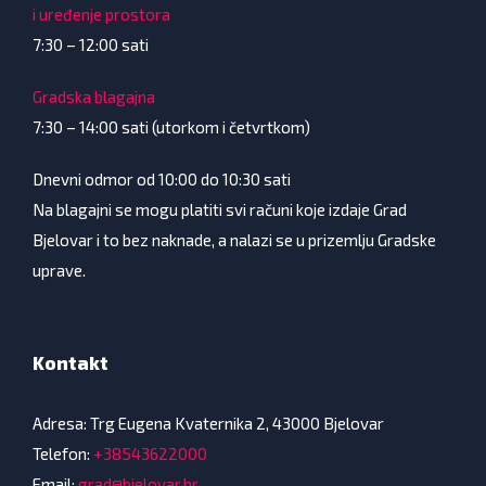
i uređenje prostora
7:30 – 12:00 sati
Gradska blagajna
7:30 – 14:00 sati (utorkom i četvrtkom)
Dnevni odmor od 10:00 do 10:30 sati
Na blagajni se mogu platiti svi računi koje izdaje Grad
Bjelovar i to bez naknade, a nalazi se u prizemlju Gradske
uprave.
Kontakt
Adresa: Trg Eugena Kvaternika 2, 43000 Bjelovar
Telefon:
+38543622000
Email:
grad@bjelovar.hr