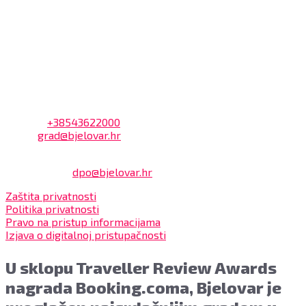
Dnevni odmor od 10:00 do 10:30 sati
Na blagajni se mogu platiti svi računi koje izdaje Grad
Bjelovar i to bez naknade, a nalazi se u prizemlju Gradske
uprave.
Kontakt
Adresa: Trg Eugena Kvaternika 2, 43000 Bjelovar
Telefon:
+38543622000
Email:
grad@bjelovar.hr
Službenik za zaštitu osobnih podataka:
Damir Feher:
dpo@bjelovar.hr
Zaštita privatnosti
Politika privatnosti
Pravo na pristup informacijama
Izjava o digitalnoj pristupačnosti
U sklopu Traveller Review Awards
nagrada Booking.coma, Bjelovar je