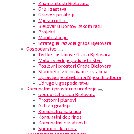
Znamenitosti Bjelovara
Grb i zastava
Gradovi prijatelji
Mjesni odbori
Bjelovar u Domovinskom ratu
Projekti
Manifestacije
Strategija razvoja grada Bjelovara
Gospodarstvo
Tvrtke i ustanove Grada Bjelovara
Malo i srednje poduzetništvo
Poslovni prostori Grada Bjelovara
Stambeno zbrinjavanje i stanovi
Upravljanje objektima Mjesnih odbora
Udruge u gospodarstvu
Komunalno i prostorno uređenje
Geoportal Grada Bjelovara
Prostorni planovi
Akti za gradnju
Komunalna naknada
Komunalni doprinos
Komunalne djelatnosti
Spomenička renta
Obrazovanje i socijalna skrb