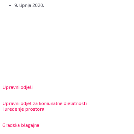
9. lipnja 2020.
Grad Bjelovar
OIB: 18970641692
Matični broj: 02562154
IBAN: HR4324020061802400001
Radno vrijeme za stranke
Upravni odjeli
8:00 – 13:00 sati
Upravni odjel za komunalne djelatnosti
i uređenje prostora
7:30 – 12:00 sati
Gradska blagajna
7:30 – 14:00 sati (utorkom i četvrtkom)