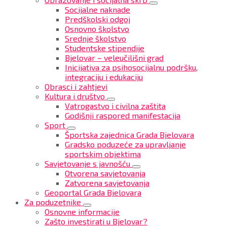
Socijalne naknade
Predškolski odgoj
Osnovno školstvo
Srednje školstvo
Studentske stipendije
Bjelovar – veleučilišni grad
Inicijativa za psihosocijalnu podršku,
integraciju i edukaciju
Obrasci i zahtjevi
Kultura i društvo
Vatrogastvo i civilna zaštita
Godišnji raspored manifestacija
Sport
Športska zajednica Grada Bjelovara
Gradsko poduzeće za upravljanje
sportskim objektima
Savjetovanje s javnošću
Otvorena savjetovanja
Zatvorena savjetovanja
Geoportal Grada Bjelovara
Za poduzetnike
Osnovne informacije
Zašto investirati u Bjelovar?