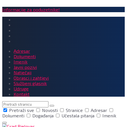
Informacije za poduzetnike!
Adresar
Dokumenti
Imenik
Javni pozivi
Natječaji
Obrasci i zahtjevi
Službeni glasnik
Udruge
Kontakt
Pretraga
Pretraži sve
Novosti
Stranice
Adresar
Dokumenti
Događanja
Učestala pitanja
Imenik