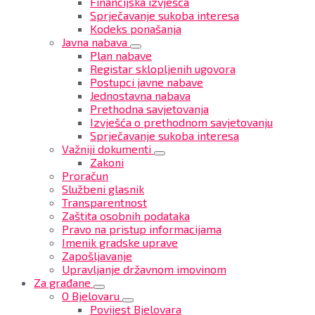
Financijska izvješća
Sprječavanje sukoba interesa
Kodeks ponašanja
Javna nabava
Plan nabave
Registar sklopljenih ugovora
Postupci javne nabave
Jednostavna nabava
Prethodna savjetovanja
Izvješća o prethodnom savjetovanju
Sprječavanje sukoba interesa
Važniji dokumenti
Zakoni
Proračun
Službeni glasnik
Transparentnost
Zaštita osobnih podataka
Pravo na pristup informacijama
Imenik gradske uprave
Zapošljavanje
Upravljanje državnom imovinom
Za građane
O Bjelovaru
Povijest Bjelovara