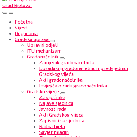
Grad Bjelovar
Početna
Vijesti
Događanja
Gradska uprava
Upravni odjeli
ITU mehanizam
Gradonačelnik
Zamjenik gradonačelnika
Dosadašnji gradonačelnici i predsjednici
Gradskog vijeća
Akti gradonačelnika
Izvješća o radu gradonačelnika
Gradsko vijeće
Za vijećnike
Najave sjednica
Javnost rada
Akti Gradskog vijeća
Zapisnici sa sjednica
Radna tijela
Savjet mladih