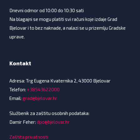
Dnevni odmor od 10:00 do 10:30 sati
Na blagajni se mogu platiti svi računi koje izdaje Grad
Bjelovar i to bez naknade, a nalazi se u prizemlju Gradske
uprave.
Kontakt
Adresa: Trg Eugena Kvaternika 2, 43000 Bjelovar
Telefon:
+38543622000
Email:
grad@bjelovar.hr
Službenik za zaštitu osobnih podataka:
Damir Feher:
dpo@bjelovar.hr
Zaštita privatnosti