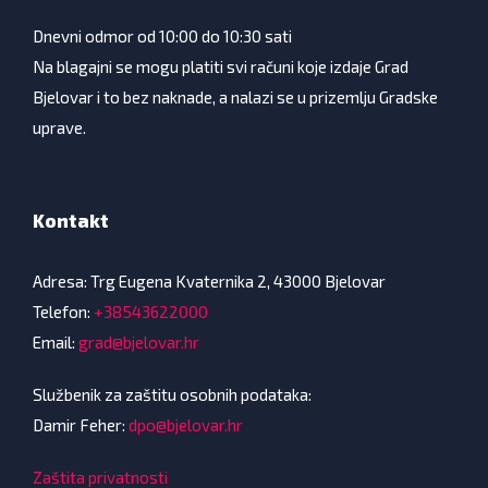
Dnevni odmor od 10:00 do 10:30 sati
Na blagajni se mogu platiti svi računi koje izdaje Grad
Bjelovar i to bez naknade, a nalazi se u prizemlju Gradske
uprave.
Kontakt
Adresa: Trg Eugena Kvaternika 2, 43000 Bjelovar
Telefon:
+38543622000
Email:
grad@bjelovar.hr
Službenik za zaštitu osobnih podataka:
Damir Feher:
dpo@bjelovar.hr
Zaštita privatnosti