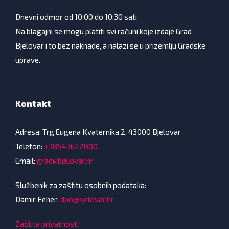
Dnevni odmor od 10:00 do 10:30 sati
Na blagajni se mogu platiti svi računi koje izdaje Grad
Bjelovar i to bez naknade, a nalazi se u prizemlju Gradske
uprave.
Kontakt
Adresa: Trg Eugena Kvaternika 2, 43000 Bjelovar
Telefon:
+38543622000
Email:
grad@bjelovar.hr
Službenik za zaštitu osobnih podataka:
Damir Feher:
dpo@bjelovar.hr
Zaštita privatnosti