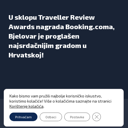
U sklopu Traveller Review
Awards nagrada Booking.coma,
Bjelovar je proglašen
najsrdačnijim gradom u
Hrvatskoj!
Kako bismo vam pružili najbolje korisničko iskustvo,
koristimo kolačiće! Više o kolačićima saznajte na stranici
Korištenje kolačića
.
Close GDPR Cooki
Prihvaćam
Odbaci
Postavke
Grad Bjelovar © Sva prava pridržana 2026. | WEB
DESIGN