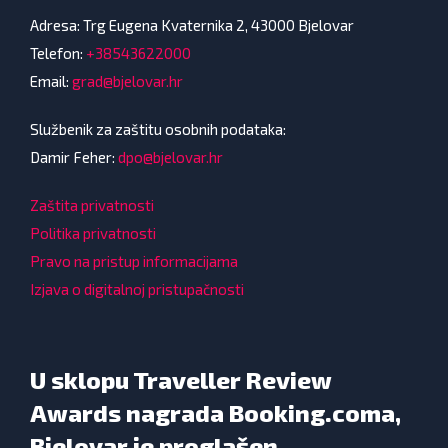
Adresa: Trg Eugena Kvaternika 2, 43000 Bjelovar
Telefon:
+38543622000
Email:
grad@bjelovar.hr
Službenik za zaštitu osobnih podataka:
Damir Feher:
dpo@bjelovar.hr
Zaštita privatnosti
Politika privatnosti
Pravo na pristup informacijama
Izjava o digitalnoj pristupačnosti
U sklopu Traveller Review
Awards nagrada Booking.coma,
Bjelovar je proglašen