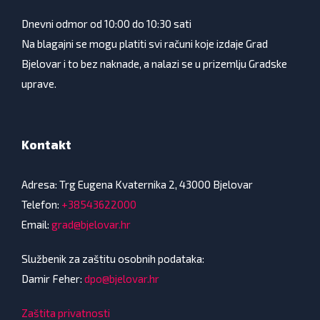
Dnevni odmor od 10:00 do 10:30 sati
Na blagajni se mogu platiti svi računi koje izdaje Grad
Bjelovar i to bez naknade, a nalazi se u prizemlju Gradske
uprave.
Kontakt
Adresa: Trg Eugena Kvaternika 2, 43000 Bjelovar
Telefon:
+38543622000
Email:
grad@bjelovar.hr
Službenik za zaštitu osobnih podataka:
Damir Feher:
dpo@bjelovar.hr
Zaštita privatnosti