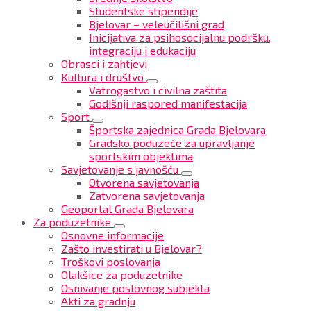
Studentske stipendije
Bjelovar – veleučilišni grad
Inicijativa za psihosocijalnu podršku,
integraciju i edukaciju
Obrasci i zahtjevi
Kultura i društvo
Vatrogastvo i civilna zaštita
Godišnji raspored manifestacija
Sport
Športska zajednica Grada Bjelovara
Gradsko poduzeće za upravljanje
sportskim objektima
Savjetovanje s javnošću
Otvorena savjetovanja
Zatvorena savjetovanja
Geoportal Grada Bjelovara
Za poduzetnike
Osnovne informacije
Zašto investirati u Bjelovar?
Troškovi poslovanja
Olakšice za poduzetnike
Osnivanje poslovnog subjekta
Akti za gradnju