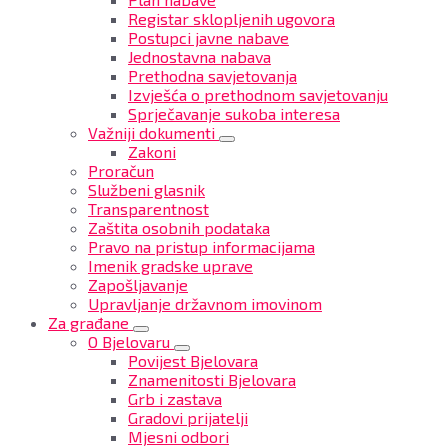
Registar sklopljenih ugovora
Postupci javne nabave
Jednostavna nabava
Prethodna savjetovanja
Izvješća o prethodnom savjetovanju
Sprječavanje sukoba interesa
Važniji dokumenti
Zakoni
Proračun
Službeni glasnik
Transparentnost
Zaštita osobnih podataka
Pravo na pristup informacijama
Imenik gradske uprave
Zapošljavanje
Upravljanje državnom imovinom
Za građane
O Bjelovaru
Povijest Bjelovara
Znamenitosti Bjelovara
Grb i zastava
Gradovi prijatelji
Mjesni odbori