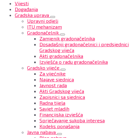
Vijesti
Događanja
Gradska uprava
Upravni odjeli
ITU mehanizam
Gradonačelnik
Zamjenik gradonačelnika
Dosadašnji gradonačelnici i predsjednici
Gradskog vijeća
Akti gradonačelnika
Izvješća o radu gradonačelnika
Gradsko vijeće
Za vijećnike
Najave sjednica
Javnost rada
Akti Gradskog vijeća
Zapisnici sa sjednica
Radna tijela
Savjet mladih
Financijska izvješća
Sprječavanje sukoba interesa
Kodeks ponašanja
Javna nabava
Plan nabave