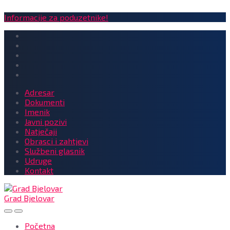
Informacije za poduzetnike!
Adresar
Dokumenti
Imenik
Javni pozivi
Natječaji
Obrasci i zahtjevi
Službeni glasnik
Udruge
Kontakt
Grad Bjelovar
Početna