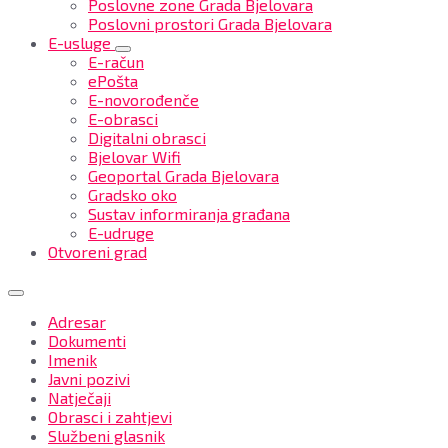
Poslovne zone Grada Bjelovara
Poslovni prostori Grada Bjelovara
E-usluge
E-račun
ePošta
E-novorođenče
E-obrasci
Digitalni obrasci
Bjelovar Wifi
Geoportal Grada Bjelovara
Gradsko oko
Sustav informiranja građana
E-udruge
Otvoreni grad
Adresar
Dokumenti
Imenik
Javni pozivi
Natječaji
Obrasci i zahtjevi
Službeni glasnik