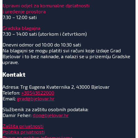
Upravni odjel za komunalne djelatnosti
i uređenje prostora
7:30 – 12:00 sati
Gradska blagajna
7:30 – 14:00 sati (utorkom i četvrtkom)
Dnevni odmor od 10:00 do 10:30 sati
Na blagajni se mogu platiti svi računi koje izdaje Grad
Bjelovar i to bez naknade, a nalazi se u prizemlju Gradske
uprave.
Kontakt
Adresa: Trg Eugena Kvaternika 2, 43000 Bjelovar
Telefon:
+38543622000
Email:
grad@bjelovar.hr
Službenik za zaštitu osobnih podataka:
Damir Feher:
dpo@bjelovar.hr
Zaštita privatnosti
Politika privatnosti
Pravo na pristup informacijama