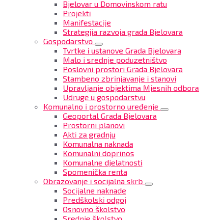
Bjelovar u Domovinskom ratu
Projekti
Manifestacije
Strategija razvoja grada Bjelovara
Gospodarstvo
Tvrtke i ustanove Grada Bjelovara
Malo i srednje poduzetništvo
Poslovni prostori Grada Bjelovara
Stambeno zbrinjavanje i stanovi
Upravljanje objektima Mjesnih odbora
Udruge u gospodarstvu
Komunalno i prostorno uređenje
Geoportal Grada Bjelovara
Prostorni planovi
Akti za gradnju
Komunalna naknada
Komunalni doprinos
Komunalne djelatnosti
Spomenička renta
Obrazovanje i socijalna skrb
Socijalne naknade
Predškolski odgoj
Osnovno školstvo
Srednje školstvo