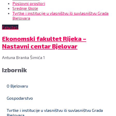
Poslovni prostori
Srednje škole
Tvrtke i institucije u vlasništvu ili suvlasništvu Grada
Bjelovara
Fakulteti
Ekonomski fakultet Rijeka –
Nastavni centar Bjelovar
Antuna Branka Šimića 1
VIše
Izbornik
informacija
O Bjelovaru
Gospodarstvo
Tvrtke i institucije u vlasništvu ili suvlasništvu Grada
Bjelovara