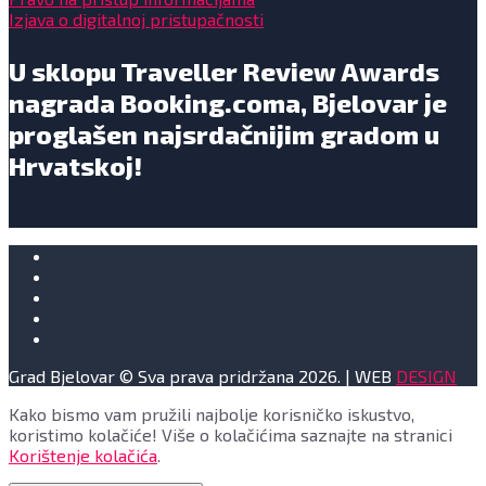
Izjava o digitalnoj pristupačnosti
U sklopu Traveller Review Awards
nagrada Booking.coma, Bjelovar je
proglašen najsrdačnijim gradom u
Hrvatskoj!
Grad Bjelovar © Sva prava pridržana 2026. | WEB
DESIGN
Kako bismo vam pružili najbolje korisničko iskustvo,
koristimo kolačiće! Više o kolačićima saznajte na stranici
Korištenje kolačića
.