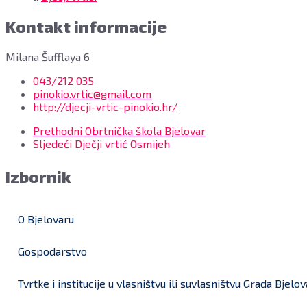
Kontakt informacije
Milana Šufflaya 6
043/212 035
pinokio.vrtic@gmail.com
http://djecji-vrtic-pinokio.hr/
Prethodni
Obrtnička škola Bjelovar
Sljedeći
Dječji vrtić Osmijeh
Izbornik
O Bjelovaru
Gospodarstvo
Tvrtke i institucije u vlasništvu ili suvlasništvu Grada Bjelo