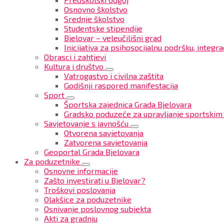
Osnovno školstvo
Srednje školstvo
Studentske stipendije
Bjelovar – veleučilišni grad
Inicijativa za psihosocijalnu podršku, integrac
Obrasci i zahtjevi
Kultura i društvo
Vatrogastvo i civilna zaštita
Godišnji raspored manifestacija
Sport
Športska zajednica Grada Bjelovara
Gradsko poduzeće za upravljanje sportskim
Savjetovanje s javnošću
Otvorena savjetovanja
Zatvorena savjetovanja
Geoportal Grada Bjelovara
Za poduzetnike
Osnovne informacije
Zašto investirati u Bjelovar?
Troškovi poslovanja
Olakšice za poduzetnike
Osnivanje poslovnog subjekta
Akti za gradnju