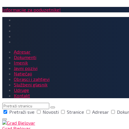
Informacije za poduzetnike!
Adresar
Dokumenti
Imenik
Javni pozivi
Natječaji
Obrasci i zahtjevi
Službeni glasnik
Udruge
Kontakt
Pretraga
Pretraži sve
Novosti
Stranice
Adresar
Doku
Grad Bjelovar