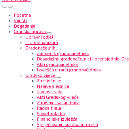
Početna
Vijesti
Događanja
Gradska uprava
Upravni odjeli
ITU mehanizam
Gradonačelnik
Zamjenik gradonačelnika
Dosadašnji gradonačelnici i predsjednici Gra
Akti gradonačelnika
Izvješća o radu gradonačelnika
Gradsko vijeće
Za vijećnike
Najave sjednica
Javnost rada
Akti Gradskog vijeća
Zapisnici sa sjednica
Radna tijela
Savjet mladih
Financijska izvješća
Sprječavanje sukoba interesa