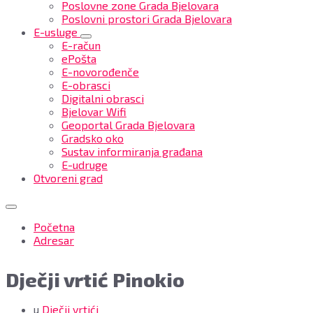
Poslovne zone Grada Bjelovara
Poslovni prostori Grada Bjelovara
E-usluge
E-račun
ePošta
E-novorođenče
E-obrasci
Digitalni obrasci
Bjelovar Wifi
Geoportal Grada Bjelovara
Gradsko oko
Sustav informiranja građana
E-udruge
Otvoreni grad
Početna
Adresar
Dječji vrtić Pinokio
u
Dječji vrtići