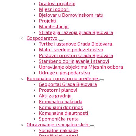
Gradovi prijatelji
Mjesni odbori
Bjelovar u Domovinskom ratu
Projekti
Manifestacije
Strategija razvoja grada Bjelovara
Gospodarstvo
Tvrtke i ustanove Grada Bjelovara
Malo i srednje poduzetništvo
Poslovni prostori Grada Bjelovara
Stambeno zbrinjavanje i stanovi
Upravljanje objektima Mjesnih odbora
Udruge u gospodarstvu
Komunalno i prostorno uređenje
Geoportal Grada Bjelovara
Prostorni planovi
Akti za gradnju
Komunalna naknada
Komunalni doprinos
Komunalne djelatnosti
Spomenička renta
Obrazovanje i socijalna skrb
Socijalne naknade
Predškolski odgoj