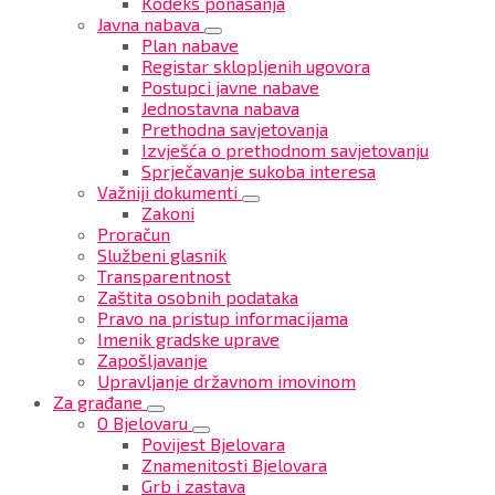
Kodeks ponašanja
Javna nabava
Plan nabave
Registar sklopljenih ugovora
Postupci javne nabave
Jednostavna nabava
Prethodna savjetovanja
Izvješća o prethodnom savjetovanju
Sprječavanje sukoba interesa
Važniji dokumenti
Zakoni
Proračun
Službeni glasnik
Transparentnost
Zaštita osobnih podataka
Pravo na pristup informacijama
Imenik gradske uprave
Zapošljavanje
Upravljanje državnom imovinom
Za građane
O Bjelovaru
Povijest Bjelovara
Znamenitosti Bjelovara
Grb i zastava