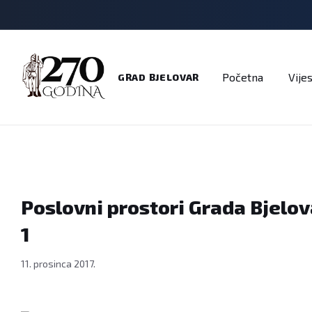
Adresar
Dokumenti
Imenik
Javni pozivi
Na
Početna
Vijes
GRAD BJELOVAR
Poslovni prostori Grada Bjelov
1
11. prosinca 2017.