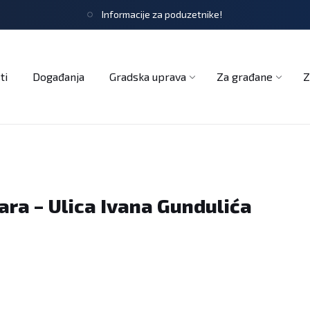
Informacije za poduzetnike!
tječaji
Obrasci i zahtjevi
Službeni glasnik
Udruge
ti
Događanja
Gradska uprava
Za građane
Z
ara – Ulica Ivana Gundulića