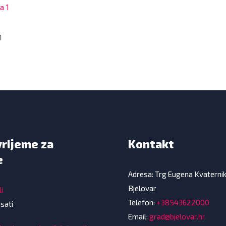
1
vrijeme za
Kontakt
e
Adresa: Trg Eugena Kvaterni
Bjelovar
i
Telefon:
+38543622000
 sati
Email:
grad@bjelovar.hr