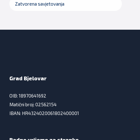
Zatvorena savjetovanja
Grad Bjelovar
OIB: 18970641692
Matični broj: 02562154
IBAN: HR4324020061802400001
Radno vrijeme za stranke