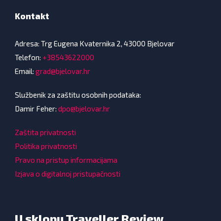
Kontakt
Adresa: Trg Eugena Kvaternika 2, 43000 Bjelovar
Telefon:
+38543622000
Email:
grad@bjelovar.hr
Službenik za zaštitu osobnih podataka:
Damir Feher:
dpo@bjelovar.hr
Zaštita privatnosti
Politika privatnosti
Pravo na pristup informacijama
Izjava o digitalnoj pristupačnosti
U sklopu Traveller Review