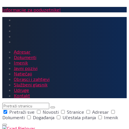
Informacije za poduzetnike!
Adresar
Dokumenti
Imenik
Javni pozivi
Natječaji
Obrasci i zahtjevi
Službeni glasnik
Udruge
Kontakt
Pretraga
Pretraži sve
Novosti
Stranice
Adresar
Dokumenti
Događanja
Učestala pitanja
Imenik