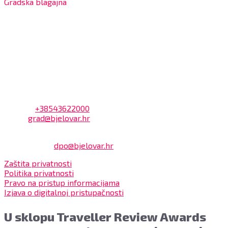
Gradska blagajna
7:30 – 14:00 sati (utorkom i četvrtkom)
Dnevni odmor od 10:00 do 10:30 sati
Na blagajni se mogu platiti svi računi koje izdaje Grad
Bjelovar i to bez naknade, a nalazi se u prizemlju Gradske
uprave.
Kontakt
Adresa: Trg Eugena Kvaternika 2, 43000 Bjelovar
Telefon:
+38543622000
Email:
grad@bjelovar.hr
Službenik za zaštitu osobnih podataka:
Damir Feher:
dpo@bjelovar.hr
Zaštita privatnosti
Politika privatnosti
Pravo na pristup informacijama
Izjava o digitalnoj pristupačnosti
U sklopu Traveller Review Awards