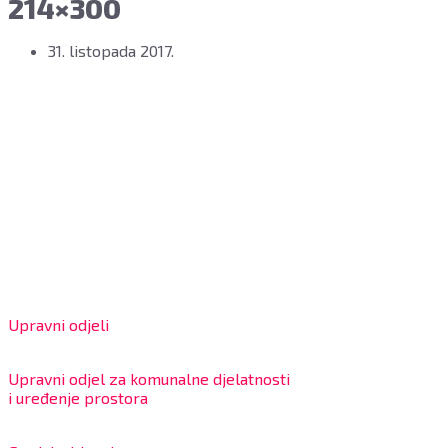
214×300
31. listopada 2017.
Grad Bjelovar
OIB: 18970641692
Matični broj: 02562154
IBAN: HR4324020061802400001
Radno vrijeme za stranke
Upravni odjeli
8:00 – 13:00 sati
Upravni odjel za komunalne djelatnosti
i uređenje prostora
7:30 – 12:00 sati