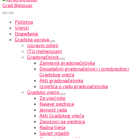
Grad Bjelovar
Početna
Vijesti
Događanja
Gradska uprava
Upravni odjeli
ITU mehanizam
Gradonačelnik
Zamjenik gradonačelnika
Dosadašnji gradonačelnici i predsjednici
Gradskog vijeća
Akti gradonačelnika
Izvješća o radu gradonačelnika
Gradsko vijeće
Za vijećnike
Najave sjednica
Javnost rada
Akti Gradskog vijeća
Zapisnici sa sjednica
Radna tijela
Savjet mladih