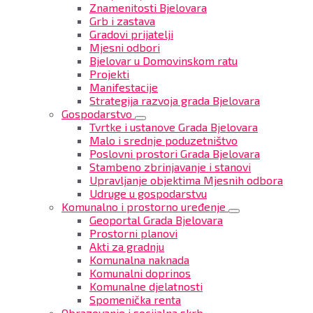
Znamenitosti Bjelovara
Grb i zastava
Gradovi prijatelji
Mjesni odbori
Bjelovar u Domovinskom ratu
Projekti
Manifestacije
Strategija razvoja grada Bjelovara
Gospodarstvo
Tvrtke i ustanove Grada Bjelovara
Malo i srednje poduzetništvo
Poslovni prostori Grada Bjelovara
Stambeno zbrinjavanje i stanovi
Upravljanje objektima Mjesnih odbora
Udruge u gospodarstvu
Komunalno i prostorno uređenje
Geoportal Grada Bjelovara
Prostorni planovi
Akti za gradnju
Komunalna naknada
Komunalni doprinos
Komunalne djelatnosti
Spomenička renta
Obrazovanje i socijalna skrb