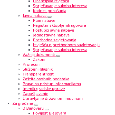
Financijska izvješća
Sprječavanje sukoba interesa
Kodeks ponašanja
Javna nabava
Plan nabave
Registar sklopljenih ugovora
Postupci javne nabave
Jednostavna nabava
Prethodna savjetovanja
Izvješća o prethodnom savjetovanju
Sprječavanje sukoba interesa
Važniji dokumenti
Zakoni
Proračun
Službeni glasnik
Transparentnost
Zaštita osobnih podataka
Pravo na pristup informacijama
Imenik gradske uprave
Zapošljavanje
Upravljanje državnom imovinom
Za građane
O Bjelovaru
Povijest Bjelovara