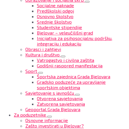
Socijalne naknade
Predškolski odgoj
Osnovno školstvo
Srednje školstvo
Studentske stipendije
Bjelovar – veleučilišni grad
Inicijativa za psihosocijalnu podršku,
integraciju i edukaciju
Obrasci i zahtjevi
Kultura i društvo
Vatrogastvo i civilna zaštita
Godišnji raspored manifestacija
Sport
Športska zajednica Grada Bjelovara
Gradsko poduzeće za upravljanje
sportskim objektima
Savjetovanje s javnošću
Otvorena savjetovanja
Zatvorena savjetovanja
Geoportal Grada Bjelovara
Za poduzetnike
Osnovne informacije
Zašto investirati u Bjelovar?