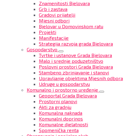
Znamenitosti Bjelovara
Grb i zastava
Gradovi prijatelji
Mjesni odbori
Bjelovar u Domovinskom ratu
Projekti
Manifestacije
Strategija razvoja grada Bjelovara
Gospodarstvo
Tvrtke i ustanove Grada Bjelovara
Malo i srednje poduzetništvo
Poslovni prostori Grada Bjelovara
Stambeno zbrinjavanje i stanovi
Upravljanje objektima Mjesnih odbora
Udruge u gospodarstvu
Komunalno i prostorno uređenje
Geoportal Grada Bjelovara
Prostorni planovi
Akti za gradnju
Komunalna naknada
Komunalni doprinos
Komunalne djelatnosti
Spomenička renta
Obrazovanje i socijalna skrb