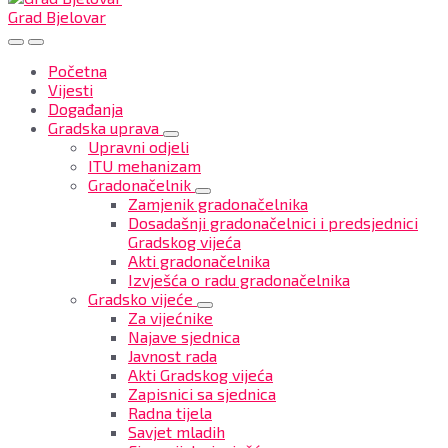
Grad Bjelovar
Početna
Vijesti
Događanja
Gradska uprava
Upravni odjeli
ITU mehanizam
Gradonačelnik
Zamjenik gradonačelnika
Dosadašnji gradonačelnici i predsjednici
Gradskog vijeća
Akti gradonačelnika
Izvješća o radu gradonačelnika
Gradsko vijeće
Za vijećnike
Najave sjednica
Javnost rada
Akti Gradskog vijeća
Zapisnici sa sjednica
Radna tijela
Savjet mladih