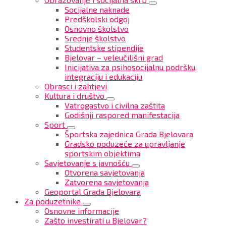
Socijalne naknade
Predškolski odgoj
Osnovno školstvo
Srednje školstvo
Studentske stipendije
Bjelovar – veleučilišni grad
Inicijativa za psihosocijalnu podršku,
integraciju i edukaciju
Obrasci i zahtjevi
Kultura i društvo
Vatrogastvo i civilna zaštita
Godišnji raspored manifestacija
Sport
Športska zajednica Grada Bjelovara
Gradsko poduzeće za upravljanje
sportskim objektima
Savjetovanje s javnošću
Otvorena savjetovanja
Zatvorena savjetovanja
Geoportal Grada Bjelovara
Za poduzetnike
Osnovne informacije
Zašto investirati u Bjelovar?