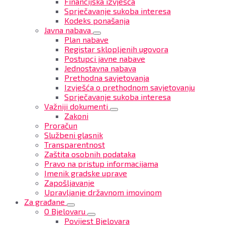
Financijska izvješća
Sprječavanje sukoba interesa
Kodeks ponašanja
Javna nabava
Plan nabave
Registar sklopljenih ugovora
Postupci javne nabave
Jednostavna nabava
Prethodna savjetovanja
Izvješća o prethodnom savjetovanju
Sprječavanje sukoba interesa
Važniji dokumenti
Zakoni
Proračun
Službeni glasnik
Transparentnost
Zaštita osobnih podataka
Pravo na pristup informacijama
Imenik gradske uprave
Zapošljavanje
Upravljanje državnom imovinom
Za građane
O Bjelovaru
Povijest Bjelovara