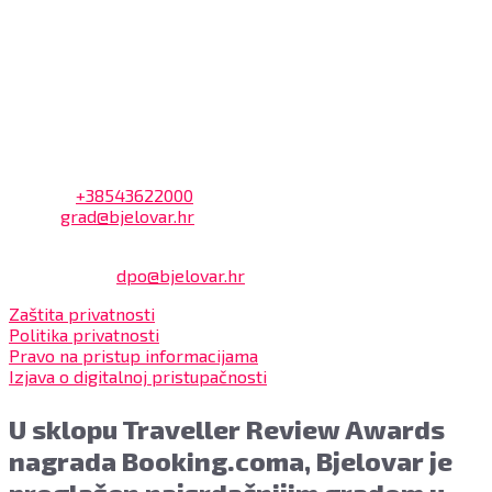
Dnevni odmor od 10:00 do 10:30 sati
Na blagajni se mogu platiti svi računi koje izdaje Grad
Bjelovar i to bez naknade, a nalazi se u prizemlju Gradske
uprave.
Kontakt
Adresa: Trg Eugena Kvaternika 2, 43000 Bjelovar
Telefon:
+38543622000
Email:
grad@bjelovar.hr
Službenik za zaštitu osobnih podataka:
Damir Feher:
dpo@bjelovar.hr
Zaštita privatnosti
Politika privatnosti
Pravo na pristup informacijama
Izjava o digitalnoj pristupačnosti
U sklopu Traveller Review Awards
nagrada Booking.coma, Bjelovar je