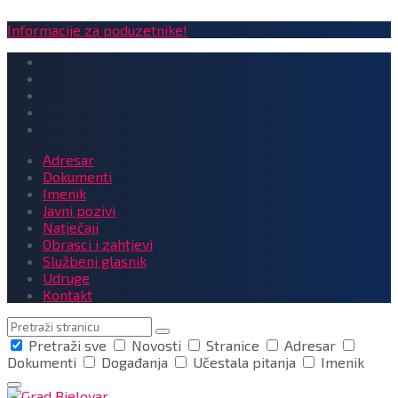
Informacije za poduzetnike!
Adresar
Dokumenti
Imenik
Javni pozivi
Natječaji
Obrasci i zahtjevi
Službeni glasnik
Udruge
Kontakt
Pretraga
Pretraži sve
Novosti
Stranice
Adresar
Dokumenti
Događanja
Učestala pitanja
Imenik