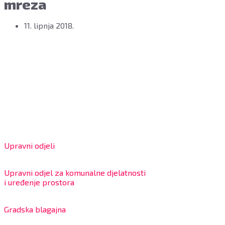
mreza
11. lipnja 2018.
Grad Bjelovar
OIB: 18970641692
Matični broj: 02562154
IBAN: HR4324020061802400001
Radno vrijeme za stranke
Upravni odjeli
8:00 – 13:00 sati
Upravni odjel za komunalne djelatnosti
i uređenje prostora
7:30 – 12:00 sati
Gradska blagajna
7:30 – 14:00 sati (utorkom i četvrtkom)