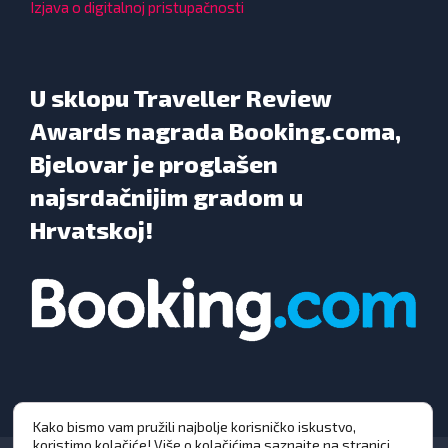
Izjava o digitalnoj pristupačnosti
U sklopu Traveller Review
Awards nagrada Booking.coma,
Bjelovar je proglašen
najsrdačnijim gradom u
Hrvatskoj!
Kako bismo vam pružili najbolje korisničko iskustvo,
koristimo kolačiće! Više o kolačićima saznajte na stranici