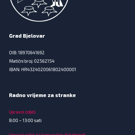
Grad Bjelovar
OIB: 18970641692
Matični broj: 02562154
IBAN: HR4324020061802400001
Radno vrijeme za stranke
Upravni odjeli
8:00 – 13:00 sati
Upravni odjel za komunalne djelatnosti