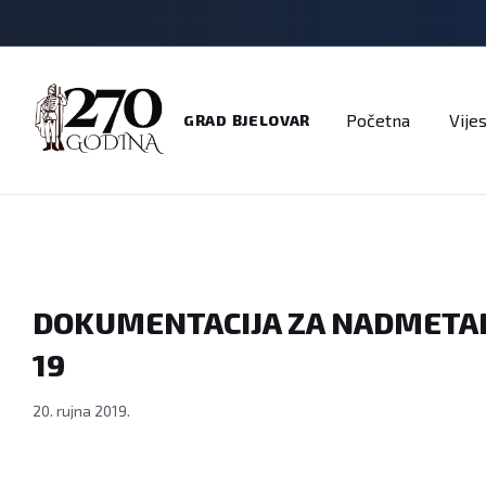
Adresar
Dokumenti
Imenik
Javni pozivi
Na
Početna
Vijes
GRAD BJELOVAR
DOKUMENTACIJA ZA NADMETANJ
19
20. rujna 2019.