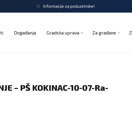
Informacije za poduzetnike!
tječaji
Obrasci i zahtjevi
Službeni glasnik
Udruge
ti
Događanja
Gradska uprava
Za građane
Z
E – PŠ KOKINAC-10-07-Ra-