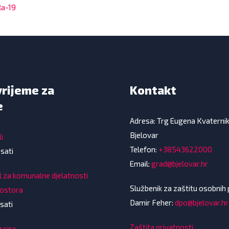
a-19
vrijeme za
Kontakt
e
Adresa: Trg Eugena Kvaterni
Bjelovar
i
Telefon:
+38543622000
 sati
Email:
grad@bjelovar.hr
l za komunalne djelatnosti
Službenik za zaštitu osobnih
rostora
Damir Feher:
dpo@bjelovar.hr
sati
Zaštita privatnosti
gajna