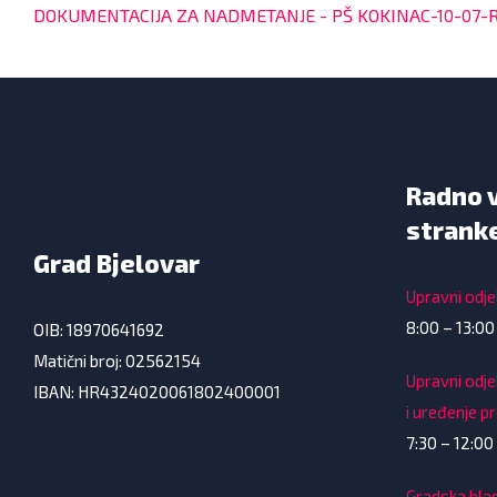
DOKUMENTACIJA ZA NADMETANJE - PŠ KOKINAC-10-07-R
Radno 
strank
Grad Bjelovar
Upravni odjel
8:00 – 13:00
OIB: 18970641692
Matični broj: 02562154
Upravni odje
IBAN: HR4324020061802400001
i uređenje p
7:30 – 12:00 
Gradska bla