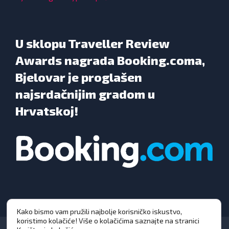
U sklopu Traveller Review
Awards nagrada Booking.coma,
Bjelovar je proglašen
najsrdačnijim gradom u
Hrvatskoj!
Kako bismo vam pružili najbolje korisničko iskustvo,
koristimo kolačiće! Više o kolačićima saznajte na stranici