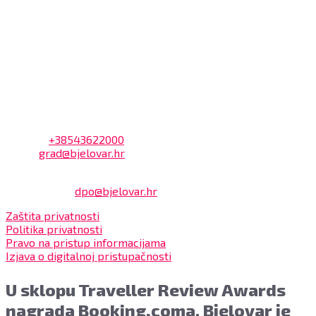
7:30 – 14:00 sati (utorkom i četvrtkom)
Dnevni odmor od 10:00 do 10:30 sati
Na blagajni se mogu platiti svi računi koje izdaje Grad
Bjelovar i to bez naknade, a nalazi se u prizemlju Gradske
uprave.
Kontakt
Adresa: Trg Eugena Kvaternika 2, 43000 Bjelovar
Telefon:
+38543622000
Email:
grad@bjelovar.hr
Službenik za zaštitu osobnih podataka:
Damir Feher:
dpo@bjelovar.hr
Zaštita privatnosti
Politika privatnosti
Pravo na pristup informacijama
Izjava o digitalnoj pristupačnosti
U sklopu Traveller Review Awards
nagrada Booking.coma, Bjelovar je