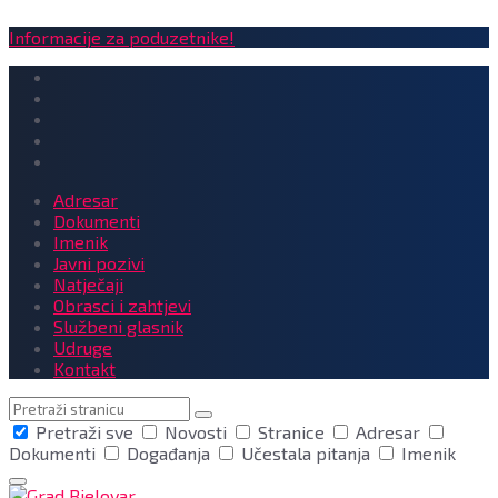
Informacije za poduzetnike!
Adresar
Dokumenti
Imenik
Javni pozivi
Natječaji
Obrasci i zahtjevi
Službeni glasnik
Udruge
Kontakt
Pretraga
Pretraži sve
Novosti
Stranice
Adresar
Dokumenti
Događanja
Učestala pitanja
Imenik