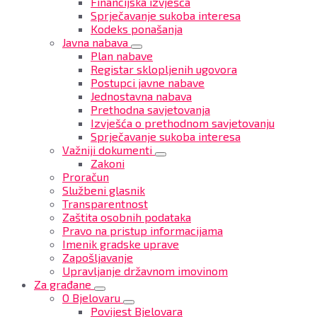
Financijska izvješća
Sprječavanje sukoba interesa
Kodeks ponašanja
Javna nabava
Plan nabave
Registar sklopljenih ugovora
Postupci javne nabave
Jednostavna nabava
Prethodna savjetovanja
Izvješća o prethodnom savjetovanju
Sprječavanje sukoba interesa
Važniji dokumenti
Zakoni
Proračun
Službeni glasnik
Transparentnost
Zaštita osobnih podataka
Pravo na pristup informacijama
Imenik gradske uprave
Zapošljavanje
Upravljanje državnom imovinom
Za građane
O Bjelovaru
Povijest Bjelovara