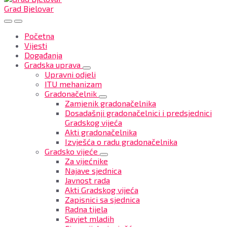
Grad Bjelovar
Početna
Vijesti
Događanja
Gradska uprava
Upravni odjeli
ITU mehanizam
Gradonačelnik
Zamjenik gradonačelnika
Dosadašnji gradonačelnici i predsjednici
Gradskog vijeća
Akti gradonačelnika
Izvješća o radu gradonačelnika
Gradsko vijeće
Za vijećnike
Najave sjednica
Javnost rada
Akti Gradskog vijeća
Zapisnici sa sjednica
Radna tijela
Savjet mladih