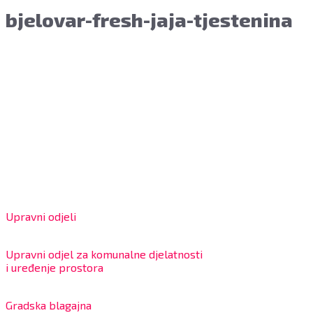
bjelovar-fresh-jaja-tjestenina
Grad Bjelovar
OIB: 18970641692
Matični broj: 02562154
IBAN: HR4324020061802400001
Radno vrijeme za stranke
Upravni odjeli
8:00 – 13:00 sati
Upravni odjel za komunalne djelatnosti
i uređenje prostora
7:30 – 12:00 sati
Gradska blagajna