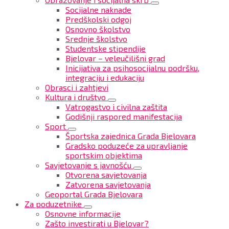
Socijalne naknade
Predškolski odgoj
Osnovno školstvo
Srednje školstvo
Studentske stipendije
Bjelovar – veleučilišni grad
Inicijativa za psihosocijalnu podršku,
integraciju i edukaciju
Obrasci i zahtjevi
Kultura i društvo
Vatrogastvo i civilna zaštita
Godišnji raspored manifestacija
Sport
Športska zajednica Grada Bjelovara
Gradsko poduzeće za upravljanje
sportskim objektima
Savjetovanje s javnošću
Otvorena savjetovanja
Zatvorena savjetovanja
Geoportal Grada Bjelovara
Za poduzetnike
Osnovne informacije
Zašto investirati u Bjelovar?