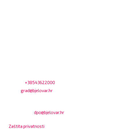
Dnevni odmor od 10:00 do 10:30 sati
Na blagajni se mogu platiti svi računi koje izdaje Grad
Bjelovar i to bez naknade, a nalazi se u prizemlju Gradske
uprave.
Kontakt
Adresa: Trg Eugena Kvaternika 2, 43000 Bjelovar
Telefon:
+38543622000
Email:
grad@bjelovar.hr
Službenik za zaštitu osobnih podataka:
Damir Feher:
dpo@bjelovar.hr
Zaštita privatnosti