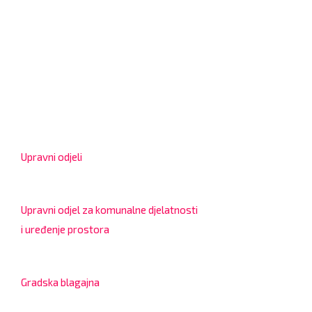
OIB: 18970641692
Matični broj: 02562154
IBAN: HR4324020061802400001
Radno vrijeme za stranke
Upravni odjeli
8:00 – 13:00 sati
Upravni odjel za komunalne djelatnosti
i uređenje prostora
7:30 – 12:00 sati
Gradska blagajna
7:30 – 14:00 sati (utorkom i četvrtkom)