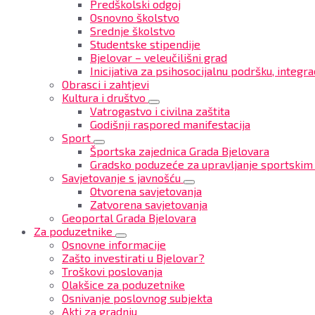
Predškolski odgoj
Osnovno školstvo
Srednje školstvo
Studentske stipendije
Bjelovar – veleučilišni grad
Inicijativa za psihosocijalnu podršku, integrac
Obrasci i zahtjevi
Kultura i društvo
Vatrogastvo i civilna zaštita
Godišnji raspored manifestacija
Sport
Športska zajednica Grada Bjelovara
Gradsko poduzeće za upravljanje sportskim
Savjetovanje s javnošću
Otvorena savjetovanja
Zatvorena savjetovanja
Geoportal Grada Bjelovara
Za poduzetnike
Osnovne informacije
Zašto investirati u Bjelovar?
Troškovi poslovanja
Olakšice za poduzetnike
Osnivanje poslovnog subjekta
Akti za gradnju