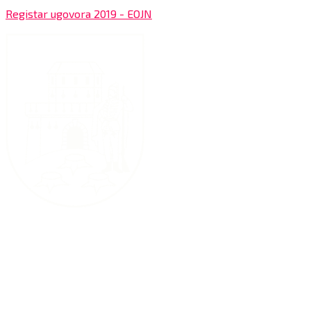
Registar ugovora 2019 - EOJN
Grad Bjelovar
OIB: 18970641692
Matični broj: 02562154
IBAN: HR4324020061802400001