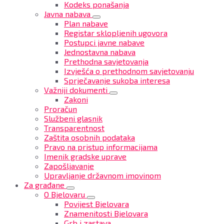
Kodeks ponašanja
Javna nabava
Plan nabave
Registar sklopljenih ugovora
Postupci javne nabave
Jednostavna nabava
Prethodna savjetovanja
Izvješća o prethodnom savjetovanju
Sprječavanje sukoba interesa
Važniji dokumenti
Zakoni
Proračun
Službeni glasnik
Transparentnost
Zaštita osobnih podataka
Pravo na pristup informacijama
Imenik gradske uprave
Zapošljavanje
Upravljanje državnom imovinom
Za građane
O Bjelovaru
Povijest Bjelovara
Znamenitosti Bjelovara
Grb i zastava