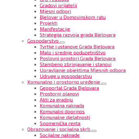
Gradovi prijatelji
Mjesni odbori
Bjelovar u Domovinskom ratu
Projekti
Manifestacije
Strategija razvoja grada Bjelovara
Gospodarstvo
Tvrtke i ustanove Grada Bjelovara
Malo i srednje poduzetništvo
Poslovni prostori Grada Bjelovara
Stambeno zbrinjavanje i stanovi
Upravljanje objektima Mjesnih odbora
Udruge u gospodarstvu
Komunalno i prostorno uređenje
Geoportal Grada Bjelovara
Prostorni planovi
Akti za gradnju
Komunalna naknada
Komunalni doprinos
Komunalne djelatnosti
Spomenička renta
Obrazovanje i socijalna skrb
Socijalne naknade