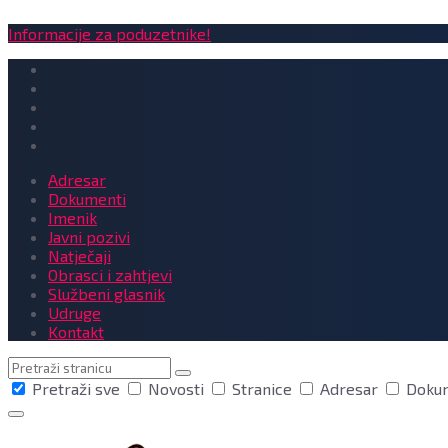
Informacije za poduzetnike!
Adresar
Dokumenti
Imenik
Javni pozivi
Natječaji
Obrasci i zahtjevi
Službeni glasnik
Udruge
Kontakt
Pretraga
Pretraži sve
Novosti
Stranice
Adresar
Doku