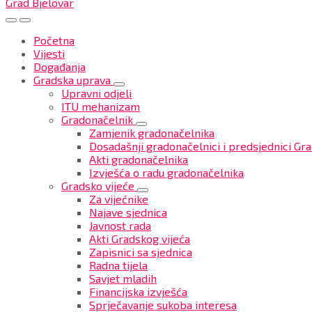
Grad Bjelovar
Početna
Vijesti
Događanja
Gradska uprava
Upravni odjeli
ITU mehanizam
Gradonačelnik
Zamjenik gradonačelnika
Dosadašnji gradonačelnici i predsjednici Gra
Akti gradonačelnika
Izvješća o radu gradonačelnika
Gradsko vijeće
Za vijećnike
Najave sjednica
Javnost rada
Akti Gradskog vijeća
Zapisnici sa sjednica
Radna tijela
Savjet mladih
Financijska izvješća
Sprječavanje sukoba interesa