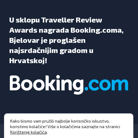
U sklopu Traveller Review
Awards nagrada Booking.coma,
Bjelovar je proglašen
najsrdačnijim gradom u
Hrvatskoj!
Kako bismo vam pružili najbolje korisničko iskustvo,
koristimo kolačiće! Više o kolačićima saznajte na stranici
Korištenje kolačića
.