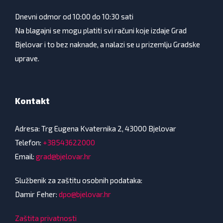
Dnevni odmor od 10:00 do 10:30 sati
Na blagajni se mogu platiti svi računi koje izdaje Grad
Bjelovar i to bez naknade, a nalazi se u prizemlju Gradske
uprave.
Kontakt
Adresa: Trg Eugena Kvaternika 2, 43000 Bjelovar
Telefon:
+38543622000
Email:
grad@bjelovar.hr
Službenik za zaštitu osobnih podataka:
Damir Feher:
dpo@bjelovar.hr
Zaštita privatnosti