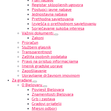
Registar sklopljenih ugovora
Postupci javne nabave
Jednostavna nabava
Prethodna savjetovanja
Izvješća o prethodnom savjetovanju
Sprječavanje sukoba interesa
Važniji dokumenti
Zakoni
Proračun
Službeni glasnik
Transparentnost
Zaštita osobnih podataka
Pravo na pristup informacijama
Imenik gradske uprave
Zapošljavanje
Upravljanje državnom imovinom
Za građane
O Bjelovaru
Povijest Bjelovara
Znamenitosti Bjelovara
Grb i zastava
Gradovi prijatelji
Mjesni odbori