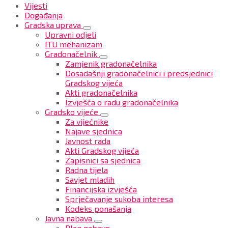
Vijesti
Događanja
Gradska uprava
Upravni odjeli
ITU mehanizam
Gradonačelnik
Zamjenik gradonačelnika
Dosadašnji gradonačelnici i predsjednici
Gradskog vijeća
Akti gradonačelnika
Izvješća o radu gradonačelnika
Gradsko vijeće
Za vijećnike
Najave sjednica
Javnost rada
Akti Gradskog vijeća
Zapisnici sa sjednica
Radna tijela
Savjet mladih
Financijska izvješća
Sprječavanje sukoba interesa
Kodeks ponašanja
Javna nabava
Plan nabave