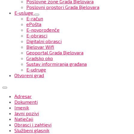
Poslovne zone Grada Bjelovara
Poslovni prostori Grada Bjelovara
E-usluge
E-račun
ePošta
E-novorođenče
E-obrasci
Digitalni obrasci
Bjelovar Wifi
Geoportal Grada Bjelovara
Gradsko oko
Sustav informiranja građana
E-udruge
Otvoreni grad
Adresar
Dokumenti
Imenik
Javni pozivi
Natječaji
Obrasci i zahtjevi
Službeni glasnik