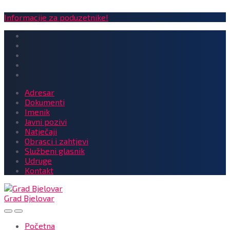
Informacije za poduzetnike!
Adresar
Dokumenti
Imenik
Javni pozivi
Natječaji
Obrasci i zahtjevi
Službeni glasnik
Udruge
Kontakt
Grad Bjelovar
Početna