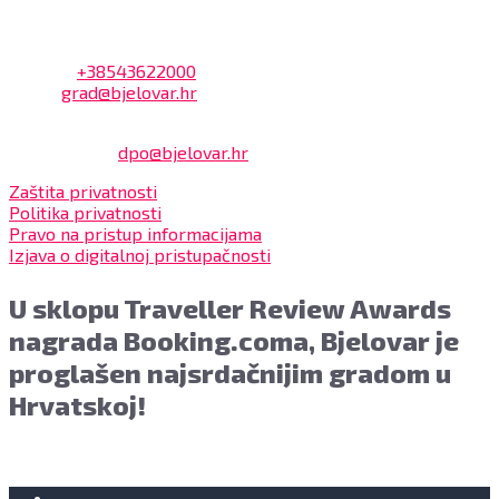
Kontakt
Adresa: Trg Eugena Kvaternika 2, 43000 Bjelovar
Telefon:
+38543622000
Email:
grad@bjelovar.hr
Službenik za zaštitu osobnih podataka:
Damir Feher:
dpo@bjelovar.hr
Zaštita privatnosti
Politika privatnosti
Pravo na pristup informacijama
Izjava o digitalnoj pristupačnosti
U sklopu Traveller Review Awards
nagrada Booking.coma, Bjelovar je
proglašen najsrdačnijim gradom u
Hrvatskoj!