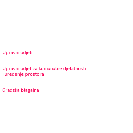
Grad Bjelovar
OIB: 18970641692
Matični broj: 02562154
IBAN: HR4324020061802400001
Radno vrijeme za stranke
Upravni odjeli
8:00 – 13:00 sati
Upravni odjel za komunalne djelatnosti
i uređenje prostora
7:30 – 12:00 sati
Gradska blagajna
7:30 – 14:00 sati (utorkom i četvrtkom)
Dnevni odmor od 10:00 do 10:30 sati
Na blagajni se mogu platiti svi računi koje izdaje Grad
Bjelovar i to bez naknade, a nalazi se u prizemlju Gradske
uprave.