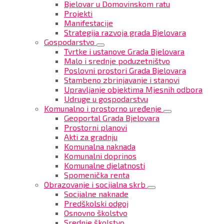
Bjelovar u Domovinskom ratu
Projekti
Manifestacije
Strategija razvoja grada Bjelovara
Gospodarstvo
Tvrtke i ustanove Grada Bjelovara
Malo i srednje poduzetništvo
Poslovni prostori Grada Bjelovara
Stambeno zbrinjavanje i stanovi
Upravljanje objektima Mjesnih odbora
Udruge u gospodarstvu
Komunalno i prostorno uređenje
Geoportal Grada Bjelovara
Prostorni planovi
Akti za gradnju
Komunalna naknada
Komunalni doprinos
Komunalne djelatnosti
Spomenička renta
Obrazovanje i socijalna skrb
Socijalne naknade
Predškolski odgoj
Osnovno školstvo
Srednje školstvo