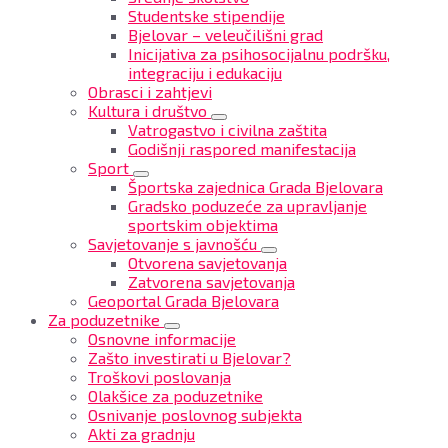
Studentske stipendije
Bjelovar – veleučilišni grad
Inicijativa za psihosocijalnu podršku,
integraciju i edukaciju
Obrasci i zahtjevi
Kultura i društvo
Vatrogastvo i civilna zaštita
Godišnji raspored manifestacija
Sport
Športska zajednica Grada Bjelovara
Gradsko poduzeće za upravljanje
sportskim objektima
Savjetovanje s javnošću
Otvorena savjetovanja
Zatvorena savjetovanja
Geoportal Grada Bjelovara
Za poduzetnike
Osnovne informacije
Zašto investirati u Bjelovar?
Troškovi poslovanja
Olakšice za poduzetnike
Osnivanje poslovnog subjekta
Akti za gradnju