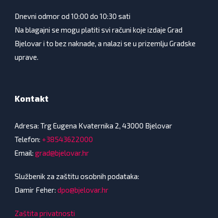
Dnevni odmor od 10:00 do 10:30 sati
Na blagajni se mogu platiti svi računi koje izdaje Grad
Bjelovar i to bez naknade, a nalazi se u prizemlju Gradske
uprave.
Kontakt
Adresa: Trg Eugena Kvaternika 2, 43000 Bjelovar
Telefon:
+38543622000
Email:
grad@bjelovar.hr
Službenik za zaštitu osobnih podataka:
Damir Feher:
dpo@bjelovar.hr
Zaštita privatnosti