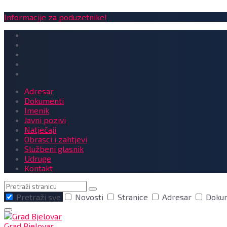
Informacije za poduzetnike!
Adresar
Dokumenti
Imenik
Javni pozivi
Natječaji
Obrasci i zahtjevi
Službeni glasnik
Udruge
Kontakt
Pretraga
Pretraži sve
Novosti
Stranice
Adresar
Doku
Grad Bjelovar