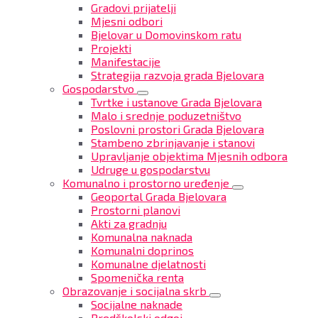
Gradovi prijatelji
Mjesni odbori
Bjelovar u Domovinskom ratu
Projekti
Manifestacije
Strategija razvoja grada Bjelovara
Gospodarstvo
Tvrtke i ustanove Grada Bjelovara
Malo i srednje poduzetništvo
Poslovni prostori Grada Bjelovara
Stambeno zbrinjavanje i stanovi
Upravljanje objektima Mjesnih odbora
Udruge u gospodarstvu
Komunalno i prostorno uređenje
Geoportal Grada Bjelovara
Prostorni planovi
Akti za gradnju
Komunalna naknada
Komunalni doprinos
Komunalne djelatnosti
Spomenička renta
Obrazovanje i socijalna skrb
Socijalne naknade
Predškolski odgoj