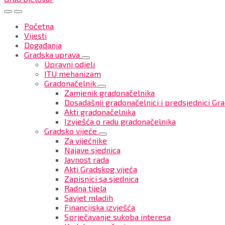
Početna
Vijesti
Događanja
Gradska uprava
Upravni odjeli
ITU mehanizam
Gradonačelnik
Zamjenik gradonačelnika
Dosadašnji gradonačelnici i predsjednici Gra
Akti gradonačelnika
Izvješća o radu gradonačelnika
Gradsko vijeće
Za vijećnike
Najave sjednica
Javnost rada
Akti Gradskog vijeća
Zapisnici sa sjednica
Radna tijela
Savjet mladih
Financijska izvješća
Sprječavanje sukoba interesa