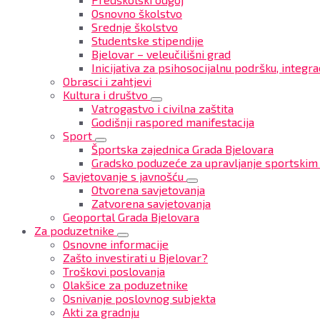
Osnovno školstvo
Srednje školstvo
Studentske stipendije
Bjelovar – veleučilišni grad
Inicijativa za psihosocijalnu podršku, integrac
Obrasci i zahtjevi
Kultura i društvo
Vatrogastvo i civilna zaštita
Godišnji raspored manifestacija
Sport
Športska zajednica Grada Bjelovara
Gradsko poduzeće za upravljanje sportskim
Savjetovanje s javnošću
Otvorena savjetovanja
Zatvorena savjetovanja
Geoportal Grada Bjelovara
Za poduzetnike
Osnovne informacije
Zašto investirati u Bjelovar?
Troškovi poslovanja
Olakšice za poduzetnike
Osnivanje poslovnog subjekta
Akti za gradnju