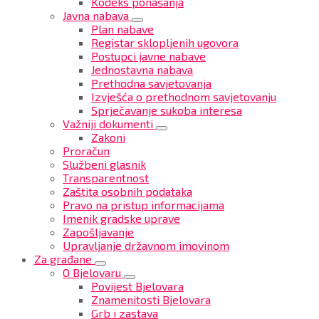
Kodeks ponašanja
Javna nabava
Plan nabave
Registar sklopljenih ugovora
Postupci javne nabave
Jednostavna nabava
Prethodna savjetovanja
Izvješća o prethodnom savjetovanju
Sprječavanje sukoba interesa
Važniji dokumenti
Zakoni
Proračun
Službeni glasnik
Transparentnost
Zaštita osobnih podataka
Pravo na pristup informacijama
Imenik gradske uprave
Zapošljavanje
Upravljanje državnom imovinom
Za građane
O Bjelovaru
Povijest Bjelovara
Znamenitosti Bjelovara
Grb i zastava