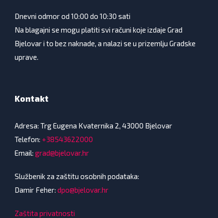
Dnevni odmor od 10:00 do 10:30 sati
Na blagajni se mogu platiti svi računi koje izdaje Grad
Bjelovar i to bez naknade, a nalazi se u prizemlju Gradske
uprave.
Kontakt
Adresa: Trg Eugena Kvaternika 2, 43000 Bjelovar
Telefon:
+38543622000
Email:
grad@bjelovar.hr
Službenik za zaštitu osobnih podataka:
Damir Feher:
dpo@bjelovar.hr
Zaštita privatnosti