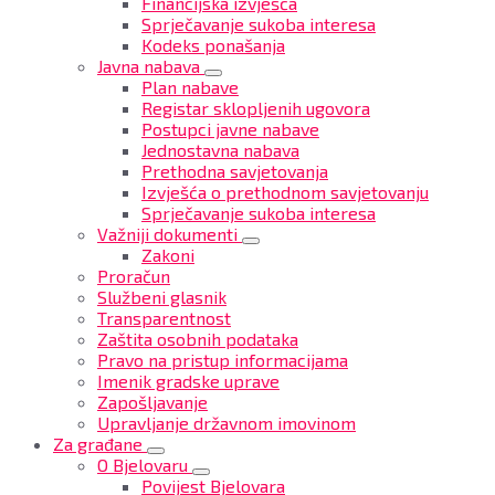
Financijska izvješća
Sprječavanje sukoba interesa
Kodeks ponašanja
Javna nabava
Plan nabave
Registar sklopljenih ugovora
Postupci javne nabave
Jednostavna nabava
Prethodna savjetovanja
Izvješća o prethodnom savjetovanju
Sprječavanje sukoba interesa
Važniji dokumenti
Zakoni
Proračun
Službeni glasnik
Transparentnost
Zaštita osobnih podataka
Pravo na pristup informacijama
Imenik gradske uprave
Zapošljavanje
Upravljanje državnom imovinom
Za građane
O Bjelovaru
Povijest Bjelovara