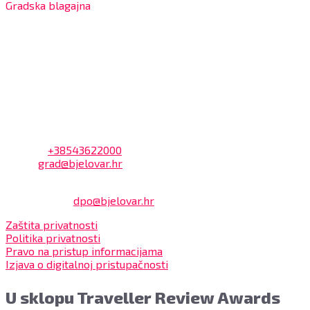
Gradska blagajna
7:30 – 14:00 sati (utorkom i četvrtkom)
Dnevni odmor od 10:00 do 10:30 sati
Na blagajni se mogu platiti svi računi koje izdaje Grad
Bjelovar i to bez naknade, a nalazi se u prizemlju Gradske
uprave.
Kontakt
Adresa: Trg Eugena Kvaternika 2, 43000 Bjelovar
Telefon:
+38543622000
Email:
grad@bjelovar.hr
Službenik za zaštitu osobnih podataka:
Damir Feher:
dpo@bjelovar.hr
Zaštita privatnosti
Politika privatnosti
Pravo na pristup informacijama
Izjava o digitalnoj pristupačnosti
U sklopu Traveller Review Awards