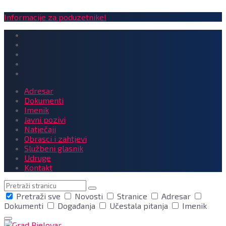
Informacije za poduzetnike!
Adresar
Dokumenti
Imenik
Javni pozivi
Natječaji
Obrasci i zahtjevi
Službeni glasnik
Udruge
Kontakt
Pretraga
Pretraži sve
Novosti
Stranice
Adresar
Dokumenti
Događanja
Učestala pitanja
Imenik