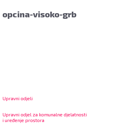
opcina-visoko-grb
Grad Bjelovar
OIB: 18970641692
Matični broj: 02562154
IBAN: HR4324020061802400001
Radno vrijeme za stranke
Upravni odjeli
8:00 – 13:00 sati
Upravni odjel za komunalne djelatnosti
i uređenje prostora
7:30 – 12:00 sati