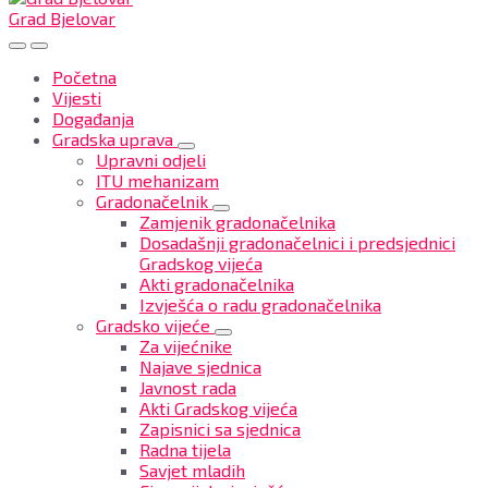
Grad Bjelovar
Početna
Vijesti
Događanja
Gradska uprava
Upravni odjeli
ITU mehanizam
Gradonačelnik
Zamjenik gradonačelnika
Dosadašnji gradonačelnici i predsjednici
Gradskog vijeća
Akti gradonačelnika
Izvješća o radu gradonačelnika
Gradsko vijeće
Za vijećnike
Najave sjednica
Javnost rada
Akti Gradskog vijeća
Zapisnici sa sjednica
Radna tijela
Savjet mladih