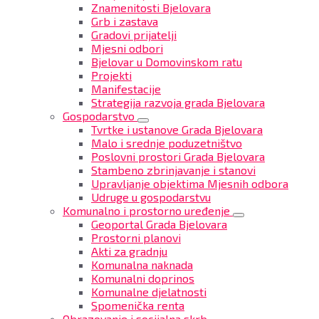
Znamenitosti Bjelovara
Grb i zastava
Gradovi prijatelji
Mjesni odbori
Bjelovar u Domovinskom ratu
Projekti
Manifestacije
Strategija razvoja grada Bjelovara
Gospodarstvo
Tvrtke i ustanove Grada Bjelovara
Malo i srednje poduzetništvo
Poslovni prostori Grada Bjelovara
Stambeno zbrinjavanje i stanovi
Upravljanje objektima Mjesnih odbora
Udruge u gospodarstvu
Komunalno i prostorno uređenje
Geoportal Grada Bjelovara
Prostorni planovi
Akti za gradnju
Komunalna naknada
Komunalni doprinos
Komunalne djelatnosti
Spomenička renta
Obrazovanje i socijalna skrb