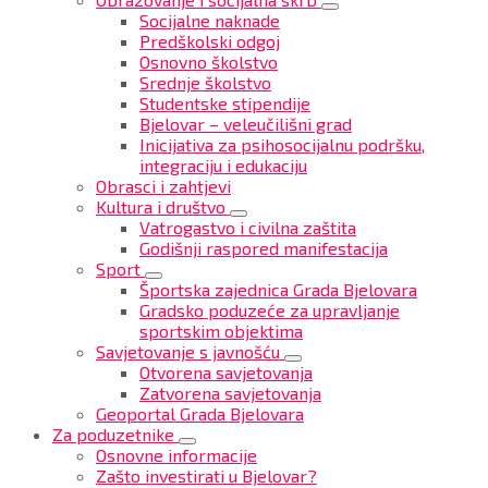
Socijalne naknade
Predškolski odgoj
Osnovno školstvo
Srednje školstvo
Studentske stipendije
Bjelovar – veleučilišni grad
Inicijativa za psihosocijalnu podršku,
integraciju i edukaciju
Obrasci i zahtjevi
Kultura i društvo
Vatrogastvo i civilna zaštita
Godišnji raspored manifestacija
Sport
Športska zajednica Grada Bjelovara
Gradsko poduzeće za upravljanje
sportskim objektima
Savjetovanje s javnošću
Otvorena savjetovanja
Zatvorena savjetovanja
Geoportal Grada Bjelovara
Za poduzetnike
Osnovne informacije
Zašto investirati u Bjelovar?