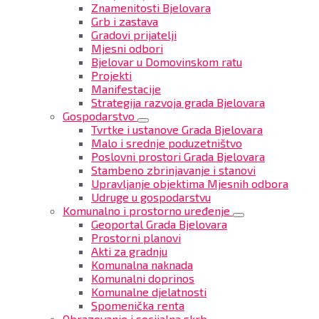
Znamenitosti Bjelovara
Grb i zastava
Gradovi prijatelji
Mjesni odbori
Bjelovar u Domovinskom ratu
Projekti
Manifestacije
Strategija razvoja grada Bjelovara
Gospodarstvo
Tvrtke i ustanove Grada Bjelovara
Malo i srednje poduzetništvo
Poslovni prostori Grada Bjelovara
Stambeno zbrinjavanje i stanovi
Upravljanje objektima Mjesnih odbora
Udruge u gospodarstvu
Komunalno i prostorno uređenje
Geoportal Grada Bjelovara
Prostorni planovi
Akti za gradnju
Komunalna naknada
Komunalni doprinos
Komunalne djelatnosti
Spomenička renta
Obrazovanje i socijalna skrb