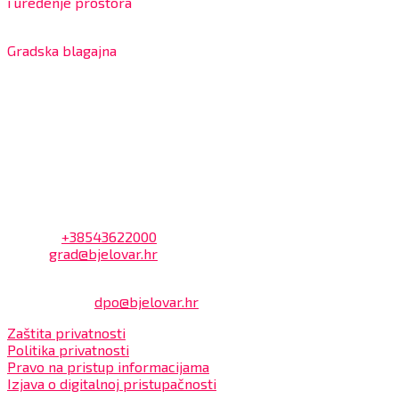
i uređenje prostora
7:30 – 12:00 sati
Gradska blagajna
7:30 – 14:00 sati (utorkom i četvrtkom)
Dnevni odmor od 10:00 do 10:30 sati
Na blagajni se mogu platiti svi računi koje izdaje Grad
Bjelovar i to bez naknade, a nalazi se u prizemlju Gradske
uprave.
Kontakt
Adresa: Trg Eugena Kvaternika 2, 43000 Bjelovar
Telefon:
+38543622000
Email:
grad@bjelovar.hr
Službenik za zaštitu osobnih podataka:
Damir Feher:
dpo@bjelovar.hr
Zaštita privatnosti
Politika privatnosti
Pravo na pristup informacijama
Izjava o digitalnoj pristupačnosti