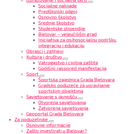
Socijalne naknade
Predškolski odgoj
Osnovno školstvo
Srednje školstvo
Studentske stipendije
Bjelovar – veleučilišni grad
Inicijativa za psihosocijalnu podršku,
integraciju i edukaciju
Obrasci i zahtjevi
Kultura i društvo
Vatrogastvo i civilna zaštita
Godišnji raspored manifestacija
Sport
Športska zajednica Grada Bjelovara
Gradsko poduzeće za upravljanje
sportskim objektima
Savjetovanje s javnošću
Otvorena savjetovanja
Zatvorena savjetovanja
Geoportal Grada Bjelovara
Za poduzetnike
Osnovne informacije
Zašto investirati u Bjelovar?