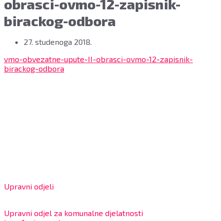
obrasci-ovmo-12-zapisnik-
birackog-odbora
27. studenoga 2018.
vmo-obvezatne-upute-II-obrasci-ovmo-12-zapisnik-
birackog-odbora
Grad Bjelovar
OIB: 18970641692
Matični broj: 02562154
IBAN: HR4324020061802400001
Radno vrijeme za stranke
Upravni odjeli
8:00 – 13:00 sati
Upravni odjel za komunalne djelatnosti