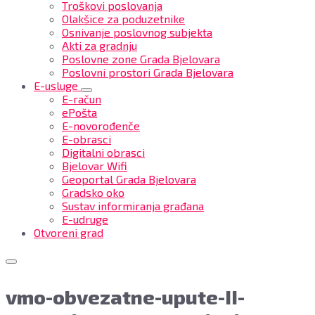
Troškovi poslovanja
Olakšice za poduzetnike
Osnivanje poslovnog subjekta
Akti za gradnju
Poslovne zone Grada Bjelovara
Poslovni prostori Grada Bjelovara
E-usluge
E-račun
ePošta
E-novorođenče
E-obrasci
Digitalni obrasci
Bjelovar Wifi
Geoportal Grada Bjelovara
Gradsko oko
Sustav informiranja građana
E-udruge
Otvoreni grad
vmo-obvezatne-upute-II-