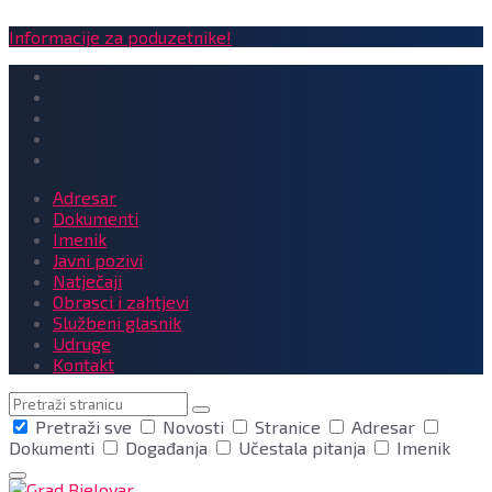
Informacije za poduzetnike!
Adresar
Dokumenti
Imenik
Javni pozivi
Natječaji
Obrasci i zahtjevi
Službeni glasnik
Udruge
Kontakt
Pretraga
Pretraži sve
Novosti
Stranice
Adresar
Dokumenti
Događanja
Učestala pitanja
Imenik