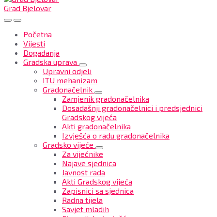
Grad Bjelovar
Početna
Vijesti
Događanja
Gradska uprava
Upravni odjeli
ITU mehanizam
Gradonačelnik
Zamjenik gradonačelnika
Dosadašnji gradonačelnici i predsjednici
Gradskog vijeća
Akti gradonačelnika
Izvješća o radu gradonačelnika
Gradsko vijeće
Za vijećnike
Najave sjednica
Javnost rada
Akti Gradskog vijeća
Zapisnici sa sjednica
Radna tijela
Savjet mladih