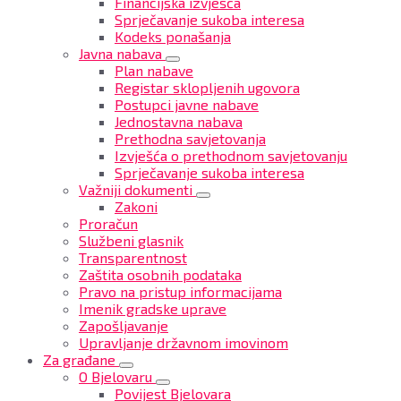
Financijska izvješća
Sprječavanje sukoba interesa
Kodeks ponašanja
Javna nabava
Plan nabave
Registar sklopljenih ugovora
Postupci javne nabave
Jednostavna nabava
Prethodna savjetovanja
Izvješća o prethodnom savjetovanju
Sprječavanje sukoba interesa
Važniji dokumenti
Zakoni
Proračun
Službeni glasnik
Transparentnost
Zaštita osobnih podataka
Pravo na pristup informacijama
Imenik gradske uprave
Zapošljavanje
Upravljanje državnom imovinom
Za građane
O Bjelovaru
Povijest Bjelovara